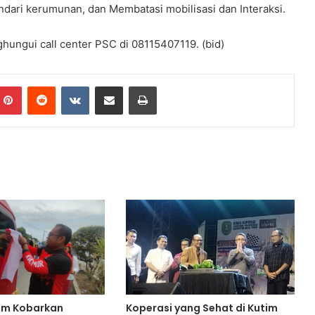
indari kerumunan, dan Membatasi mobilisasi dan Interaksi.
hungui call center PSC di 08115407119. (bid)
mblr
Pinterest
Reddit
VKontakte
Share via Email
Print
im Kobarkan
Koperasi yang Sehat di Kutim