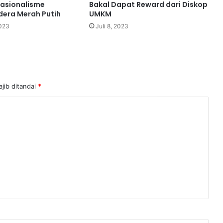
asionalisme
Bakal Dapat Reward dari Diskop
era Merah Putih
UMKM
2023
Juli 8, 2023
jib ditandai
*