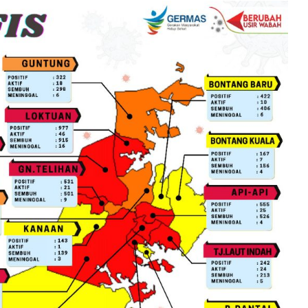
YPPSB
Bekali
Guru
melalui
Bimtek
Kepramukaan
elar
rkuat
4 minggu ago
dapi
YPPSB Bekali Guru melalui Bimtek
Kepramukaan