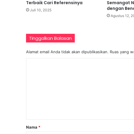
Terbaik Cari Referensinya
Semangat N
dengan Bend
Juli 10, 2025
Agustus 12, 
Tinggalkan Balasan
Alamat email Anda tidak akan dipublikasikan.
Ruas yang wa
K
o
m
e
n
t
a
r
Nama
*