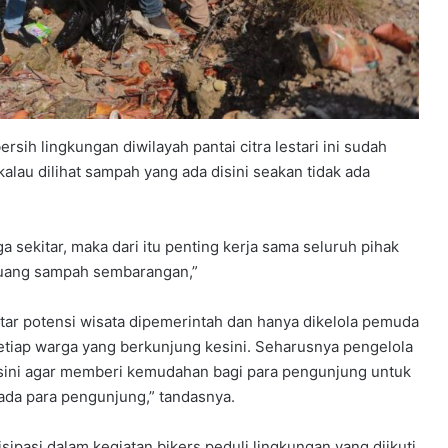
sih lingkungan diwilayah pantai citra lestari ini sudah
lau dilihat sampah yang ada disini seakan tidak ada
ga sekitar, maka dari itu penting kerja sama seluruh pihak
uang sampah sembarangan,”
aftar potensi wisata dipemerintah dan hanya dikelola pemuda
setiap warga yang berkunjung kesini. Seharusnya pengelola
ini agar memberi kemudahan bagi para pengunjung untuk
a para pengunjung,” tandasnya.
sipasi dalam kegiatan bikers peduli lingkungan yang diikuti