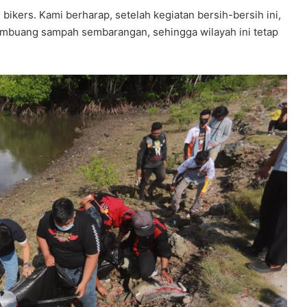
g bikers. Kami berharap, setelah kegiatan bersih-bersih ini,
mbuang sampah sembarangan, sehingga wilayah ini tetap
YPPSB
Bekali
Guru
melalui
Bimtek
Kepramukaan
elar
rkuat
4 minggu ago
dapi
YPPSB Bekali Guru melalui Bimtek
Kepramukaan