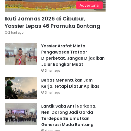
Advertorial
Ikuti Jamnas 2026 di Cibubur,
Yassier Lepas 46 Pramuka Bontang
2 hari ago
Yassier Arafat Minta
Pengawasan Trotoar
Diperketat, Jangan Dijadikan
Jalur Bongkar Muat
3 hari ago
Bebas Menentukan Jam
Kerja, tetapi Diatur Aplikasi
3 hari ago
Lantik Saka Anti Narkoba,
Neni Dorong Jadi Garda
Terdepan Selamatkan
Generasi Muda Bontang
4 hari ago