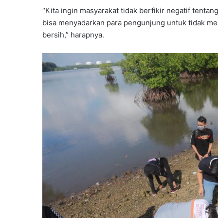
“Kita ingin masyarakat tidak berfikir negatif tentan
bisa menyadarkan para pengunjung untuk tidak me
bersih,” harapnya.
Partai
Gelora
Kaltim
Gelar
Ideologisasi
Juni 7, 2026
Dasar,
Partai Gelora Kaltim G
Perkuat
Ideologisasi Dasar, Pe
Pemahaman
Pemahaman Kader Ha
Kader
Tantangan Global
Hadapi
Tantangan
Global