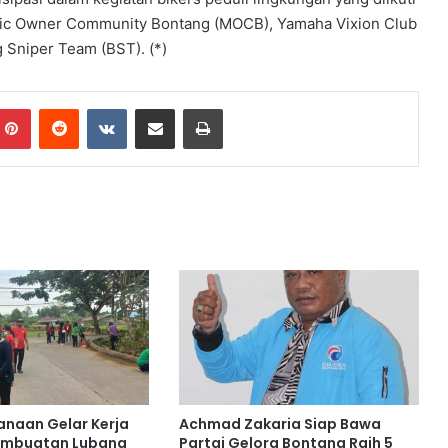
Metic Owner Community Bontang (MOCB), Yamaha Vixion Club
 Sniper Team (BST). (*)
mblr
Pinterest
Reddit
VKontakte
Share via Email
Print
anaan Gelar Kerja
Achmad Zakaria Siap Bawa
Pembuatan Lubang
Partai Gelora Bontang Raih 5