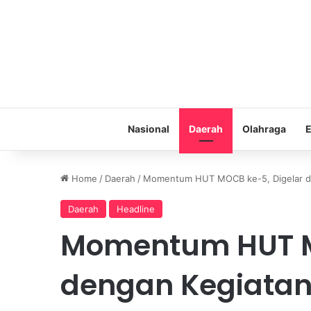
Nasional
Daerah
Olahraga
E
Home
/
Daerah
/
Momentum HUT MOCB ke-5, Digelar de
Daerah
Headline
Momentum HUT M
dengan Kegiatan