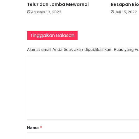
Telur dan Lomba Mewarnai
Resapan Bio
Agustus 13, 2023
Juli 15, 2022
Tinggalkan Balasan
Alamat email Anda tidak akan dipublikasikan.
Ruas yang wa
K
o
m
e
n
t
a
r
Nama
*
*