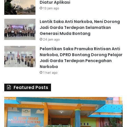
Diatur Aplikasi
13 jam ago
Lantik Saka Anti Narkoba, Neni Dorong
Jadi Garda Terdepan Selamatkan
Generasi Muda Bontang
24 jam ago
Pelantikan Saka Pramuka Rintisan Anti
Narkoba, DPRD Bontang Dorong Pelajar
Jadi Garda Terdepan Pencegahan
Narkoba
1 hari ago
Featured Posts
6
S
0
D
G
A
u
l
r
H