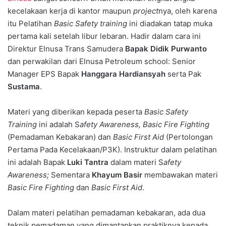
kecelakaan kerja di kantor maupun
project
nya, oleh karena
itu Pelatihan
Basic Safety training
ini diadakan tatap muka
pertama kali setelah libur lebaran. Hadir dalam cara ini
Direktur Elnusa Trans Samudera
Bapak Didik Purwanto
dan perwakilan dari Elnusa Petroleum school: Senior
Manager EPS Bapak
Hanggara Hardiansyah
serta Pak
Sustama
.
Materi yang diberikan kepada peserta
Basic Safety
Training
ini adalah S
afety Awareness, Basic Fire Fighting
(Pemadaman Kebakaran) dan
Basic First Aid
(Pertolongan
Pertama Pada Kecelakaan/P3K). Instruktur dalam pelatihan
ini adalah Bapak
Luki Tantra
dalam materi S
afety
Awareness;
Sementara
Khayum Basir
membawakan materi
Basic Fire Fighting
dan
Basic First Aid
.
Dalam materi pelatihan pemadaman kebakaran, ada dua
teknik pemadaman yang dimantapkan praktiknya kepada