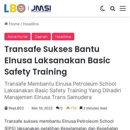
Switch ski
Search
M
Home
/
Headline
Advertorial
Daerah
Headline
Transafe Sukses Bantu
Elnusa Laksanakan Basic
Safety Training
Transafe Membantu Elnusa Petroleum School
Laksanakan Basic Safety Training Yang Dihadiri
Manajemen Elnusa Trans Samudera
RepLB02
Mei 16, 2022
0
719
2 minutes read
Transafe sukses membantu Elnusa Petroleum School
(EPS) laksanakan pelatihan Keselamatan dan Kesehatan