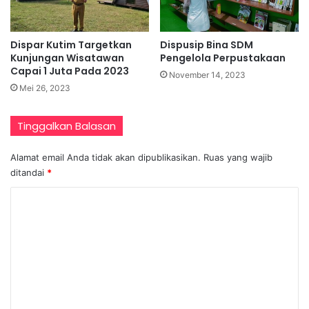
Dispar Kutim Targetkan
Dispusip Bina SDM
Kunjungan Wisatawan
Pengelola Perpustakaan
Capai 1 Juta Pada 2023
November 14, 2023
Mei 26, 2023
Tinggalkan Balasan
Alamat email Anda tidak akan dipublikasikan.
Ruas yang wajib
ditandai
*
K
o
m
e
n
t