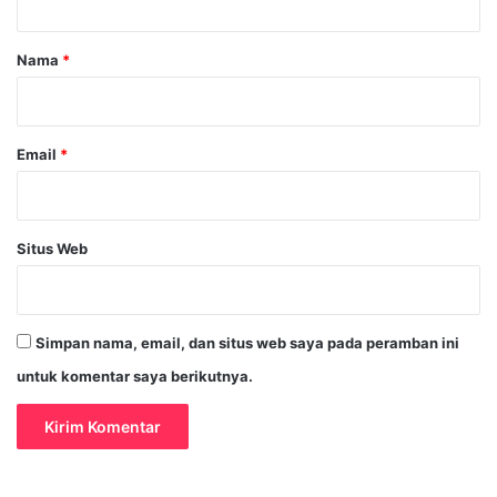
a
r
Nama
*
*
Email
*
Situs Web
Simpan nama, email, dan situs web saya pada peramban ini
untuk komentar saya berikutnya.