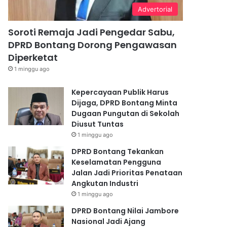
Advertorial
Soroti Remaja Jadi Pengedar Sabu,
DPRD Bontang Dorong Pengawasan
Diperketat
1 minggu ago
Kepercayaan Publik Harus
Dijaga, DPRD Bontang Minta
Dugaan Pungutan di Sekolah
Diusut Tuntas
1 minggu ago
DPRD Bontang Tekankan
Keselamatan Pengguna
Jalan Jadi Prioritas Penataan
Angkutan Industri
1 minggu ago
DPRD Bontang Nilai Jambore
Nasional Jadi Ajang