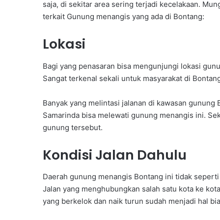
saja, di sekitar area sering terjadi kecelakaan. Mu
l
terkait Gunung menangis yang ada di Bontang:
t
i
m
Lokasi
G
e
Bagi yang penasaran bisa mengunjungi lokasi gunun
l
Sangat terkenal sekali untuk masyarakat di Bontan
a
r
I
Banyak yang melintasi jalanan di kawasan gunung B
d
Samarinda bisa melewati gunung menangis ini. Sek
e
gunung tersebut.
o
l
Kondisi Jalan Dahulu
o
g
i
Daerah gunung menangis Bontang ini tidak seperti d
s
Jalan yang menghubungkan salah satu kota ke kota 
a
yang berkelok dan naik turun sudah menjadi hal bia
s
i