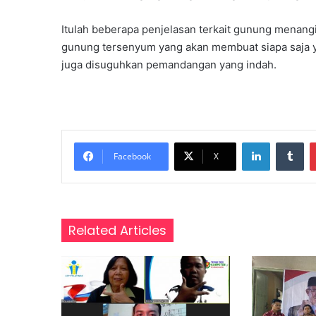
l
o
Itulah beberapa penjelasan terkait gunung menang
b
gunung tersenyum yang akan membuat siapa saja ya
a
juga disuguhkan pemandangan yang indah.
l
LinkedIn
Tumblr
Facebook
X
Related Articles