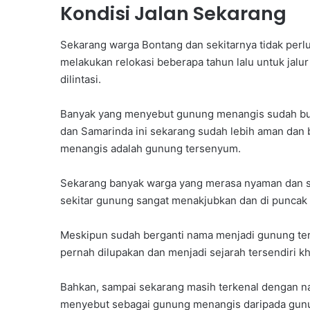
Kondisi Jalan Sekarang
K
a
d
Sekarang warga Bontang dan sekitarnya tidak perlu
e
melakukan relokasi beberapa tahun lalu untuk jalu
r
dilintasi.
H
a
Banyak yang menyebut gunung menangis sudah buka
d
dan Samarinda ini sekarang sudah lebih aman dan 
a
p
menangis adalah gunung tersenyum.
i
T
Sekarang banyak warga yang merasa nyaman dan 
a
sekitar gunung sangat menakjubkan dan di puncak t
n
t
a
Meskipun sudah berganti nama menjadi gunung ter
n
pernah dilupakan dan menjadi sejarah tersendiri k
g
a
Bahkan, sampai sekarang masih terkenal dengan 
n
menyebut sebagai gunung menangis daripada gun
G