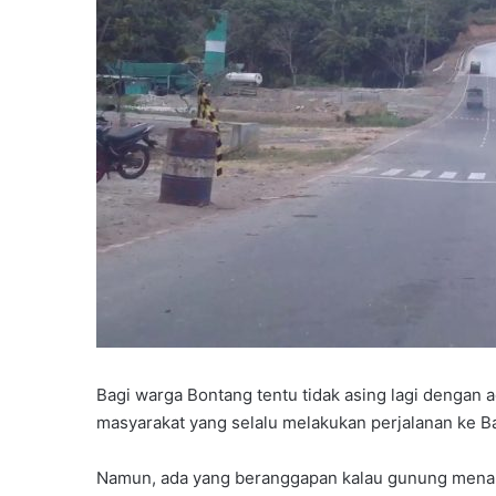
P
a
r
t
a
Juni 7, 2026
i
Partai Gelora Kaltim G
G
Ideologisasi Dasar, Pe
e
Pemahaman Kader Ha
l
Tantangan Global
Bagi warga Bontang tentu tidak asing lagi dengan
o
r
masyarakat yang selalu melakukan perjalanan ke B
a
K
Namun, ada yang beranggapan kalau gunung menang
a