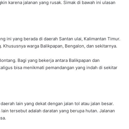
ngkin karena jalanan yang rusak. Simak di bawah ini ulasan
u
m
e
l
a
l
g ini yang berada di daerah Santan ulai, Kalimantan Timur.
u
g. Khususnya warga Balikpapan, Bengalon, dan sekitarnya.
i
B
i
ontang. Bagi yang bekerja antara Balikpapan dan
m
aligus bisa menikmati pemandangan yang indah di sekitar
t
e
k
K
e
p
aerah lain yang dekat dengan jalan tol atau jalan besar.
r
lain tersebut adalah daratan yang berupa hutan. Jalanan
a
sa.
m
u