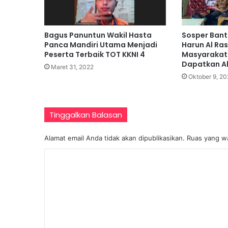
Bagus Panuntun Wakil Hasta
Sosper Bant
Panca Mandiri Utama Menjadi
Harun Al Ras
Peserta Terbaik TOT KKNI 4
Masyarakat
Dapatkan Ak
Maret 31, 2022
Oktober 9, 20
Tinggalkan Balasan
Alamat email Anda tidak akan dipublikasikan.
Ruas yang wa
K
o
m
e
n