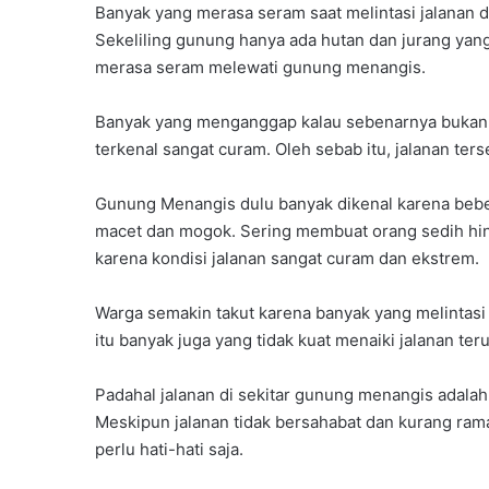
D
Banyak yang merasa seram saat melintasi jalanan di
a
Sekeliling gunung hanya ada hutan dan jurang yang
s
merasa seram melewati gunung menangis.
a
r
Banyak yang menganggap kalau sebenarnya bukan 
,
P
terkenal sangat curam. Oleh sebab itu, jalanan te
e
r
Gunung Menangis dulu banyak dikenal karena beber
k
macet dan mogok. Sering membuat orang sedih hin
u
karena kondisi jalanan sangat curam dan ekstrem.
a
t
P
Warga semakin takut karena banyak yang melintas
e
itu banyak juga yang tidak kuat menaiki jalanan t
m
a
Padahal jalanan di sekitar gunung menangis adalah
h
a
Meskipun jalanan tidak bersahabat dan kurang ram
m
perlu hati-hati saja.
a
n