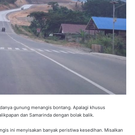
Y
P
P
S
B
B
elar
e
rkuat
4 minggu ago
k
dapi
YPPSB Bekali Guru melalui Bimtek
a
Kepramukaan
 adanya gunung menangis bontang. Apalagi khusus
l
i
alikpapan dan Samarinda dengan bolak balik.
G
u
is ini menyisakan banyak peristiwa kesedihan. Misalkan
r