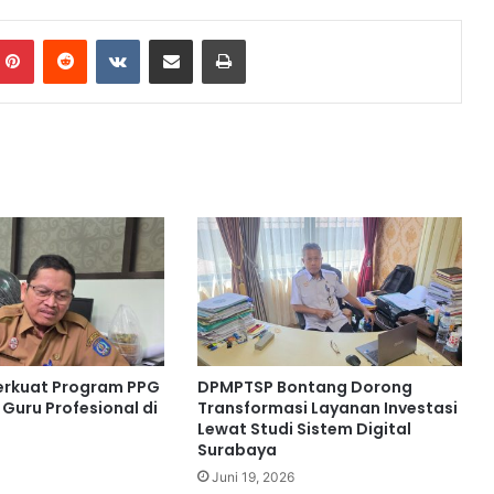
n
Pinterest
Reddit
VKontakte
Share via Email
Print
erkuat Program PPG
DPMPTSP Bontang Dorong
Guru Profesional di
Transformasi Layanan Investasi
Lewat Studi Sistem Digital
Surabaya
Juni 19, 2026