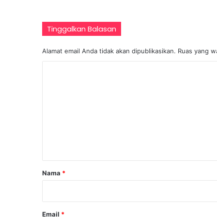
d
e
r
Tinggalkan Balasan
H
a
Alamat email Anda tidak akan dipublikasikan.
Ruas yang wa
d
a
K
p
o
i
T
m
a
e
n
n
t
a
t
n
a
g
a
r
Nama
*
n
*
G
l
o
Email
*