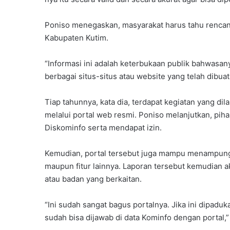
i
m
G
Poniso menegaskan, masyarakat harus tahu rencan
e
Kabupaten Kutim.
l
a
“Informasi ini adalah keterbukaan publik bahwasany
r
berbagai situs-situs atau website yang telah dibua
I
d
e
Tiap tahunnya, kata dia, terdapat kegiatan yang d
o
melalui portal web resmi. Poniso melanjutkan, pi
l
Diskominfo serta mendapat izin.
o
g
i
Kemudian, portal tersebut juga mampu menampung k
s
maupun fitur lainnya. Laporan tersebut kemudian a
a
atau badan yang berkaitan.
s
i
“Ini sudah sangat bagus portalnya. Jika ini dipaduka
D
sudah bisa dijawab di data Kominfo dengan portal,” 
a
s