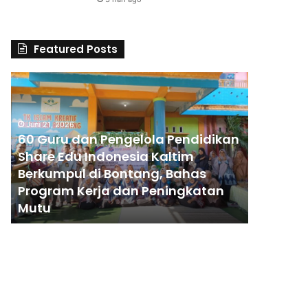
Featured Posts
6
S
0
D
G
A
u
l
Juni 21, 2026
60 Guru dan Pengelola Pendidikan
r
H
u
u
Share Edu Indonesia Kaltim
Juni 14, 202
d
s
Berkumpul di Bontang, Bahas
SD Al H
a
n
Program Kerja dan Peningkatan
Pelopor
n
a
Mutu
dari 3 
P
C
e
e
n
t
g
a
e
k
l
A
o
n