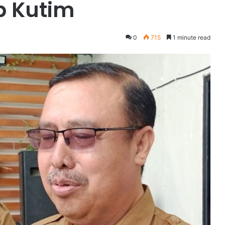
b Kutim
0
715
1 minute read