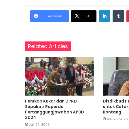
a
LinkedIn
Tumblr
r
Facebook
X
,
P
e
r
k
Related Articles
u
a
t
P
e
m
a
h
a
Pemkab Kukar dan DPRD
Disdikbud P
m
Sepakati Raperda
untuk Cetak 
a
Pertanggungjawaban APBD
Bontang
n
2024
Mei 26, 2026
K
Juli 22, 2025
a