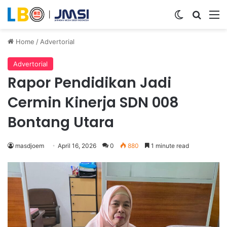
Switch ski
Search
M
Home
/
Advertorial
Advertorial
Rapor Pendidikan Jadi
Cermin Kinerja SDN 008
Bontang Utara
masdjoem
April 16, 2026
0
880
1 minute read