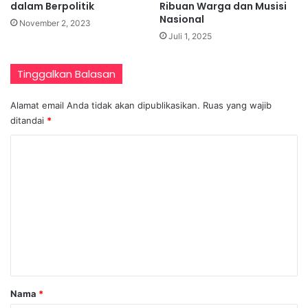
dalam Berpolitik
Ribuan Warga dan Musisi
Nasional
November 2, 2023
Juli 1, 2025
Tinggalkan Balasan
Alamat email Anda tidak akan dipublikasikan.
Ruas yang wajib
ditandai
*
K
o
m
e
n
t
a
r
Nama
*