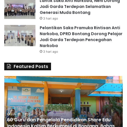
Lantik Saka Anti Narkoba, Neni Dorong
Jadi Garda Terdepan Selamatkan
Generasi Muda Bontang
3 hari ago
Pelantikan Saka Pramuka Rintisan Anti
Narkoba, DPRD Bontang Dorong Pelajar
Jadi Garda Terdepan Pencegahan
Narkoba
3 hari ago
Featured Posts
6
S
0
D
G
A
u
l
r
H
u
u
d
Juni 21, 2026
s
60 Guru dan Pengelola Pendidikan Share Edu
a
n
Indonesia Kaltim Berkumpul di Bontang, Bahas
n
a