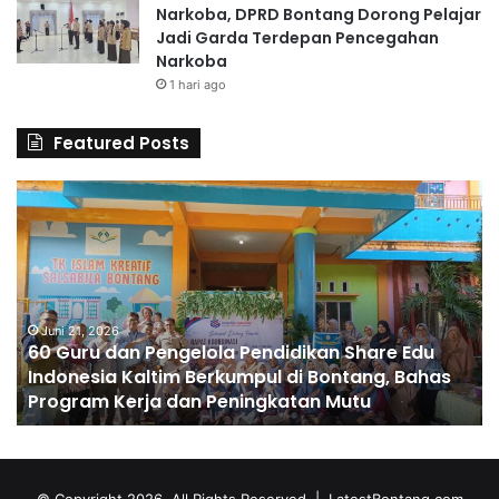
Narkoba, DPRD Bontang Dorong Pelajar
Jadi Garda Terdepan Pencegahan
Narkoba
1 hari ago
Featured Posts
6
S
0
D
G
A
u
l
r
H
u
u
d
Juni 21, 2026
s
60 Guru dan Pengelola Pendidikan Share Edu
a
n
Indonesia Kaltim Berkumpul di Bontang, Bahas
n
a
Program Kerja dan Peningkatan Mutu
P
C
e
e
n
t
g
a
e
k
© Copyright 2026, All Rights Reserved |
LatestBontang.com