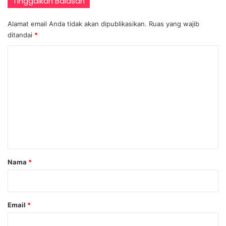
Tinggalkan Balasan
Alamat email Anda tidak akan dipublikasikan.
Ruas yang wajib
ditandai
*
K
o
m
e
n
t
a
r
Nama
*
*
Email
*