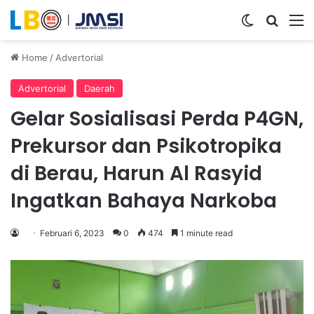
Switch ski
Search
M
Home
/
Advertorial
Advertorial
Daerah
Gelar Sosialisasi Perda P4GN,
Prekursor dan Psikotropika
di Berau, Harun Al Rasyid
Ingatkan Bahaya Narkoba
Februari 6, 2023
0
474
1 minute read