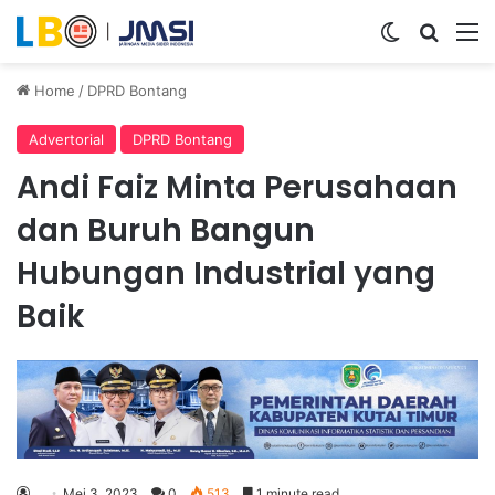
Switch ski
Search
M
Home
/
DPRD Bontang
Advertorial
DPRD Bontang
Andi Faiz Minta Perusahaan
dan Buruh Bangun
Hubungan Industrial yang
Baik
Mei 3, 2023
0
513
1 minute read