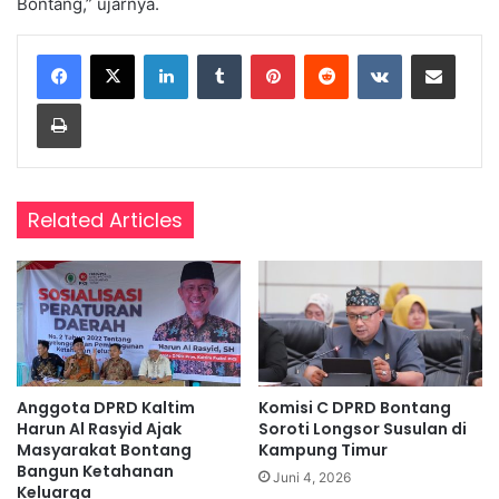
Bontang,” ujarnya.
LinkedIn
Tumblr
Pinterest
Reddit
VKontakte
Share via Email
Print
Related Articles
Anggota DPRD Kaltim
Komisi C DPRD Bontang
Harun Al Rasyid Ajak
Soroti Longsor Susulan di
Masyarakat Bontang
Kampung Timur
Bangun Ketahanan
Juni 4, 2026
Keluarga