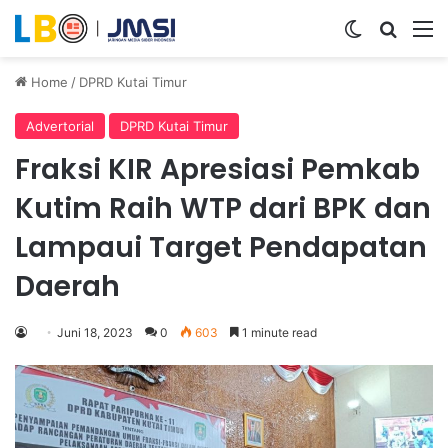
Switch ski
Search
M
Home
/
DPRD Kutai Timur
Advertorial
DPRD Kutai Timur
Fraksi KIR Apresiasi Pemkab
Kutim Raih WTP dari BPK dan
Lampaui Target Pendapatan
Daerah
Juni 18, 2023
0
603
1 minute read