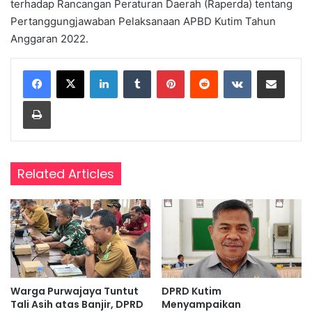
terhadap Rancangan Peraturan Daerah (Raperda) tentang
Pertanggungjawaban Pelaksanaan APBD Kutim Tahun
Anggaran 2022.
LinkedIn
Tumblr
Pinterest
Reddit
VKontakte
Share via Email
Print
Related Articles
Warga Purwajaya Tuntut
DPRD Kutim
Tali Asih atas Banjir, DPRD
Menyampaikan