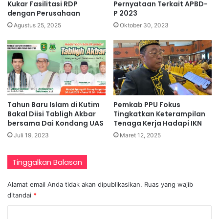
Kukar Fasilitasi RDP
Pernyataan Terkait APBD-
dengan Perusahaan
P 2023
Agustus 25, 2025
Oktober 30, 2023
Tahun Baru Islam di Kutim
Pemkab PPU Fokus
Bakal Diisi Tabligh Akbar
Tingkatkan Keterampilan
bersama Dai Kondang UAS
Tenaga Kerja Hadapi IKN
Juli 19, 2023
Maret 12, 2025
Tinggalkan Balasan
Alamat email Anda tidak akan dipublikasikan.
Ruas yang wajib
ditandai
*
K