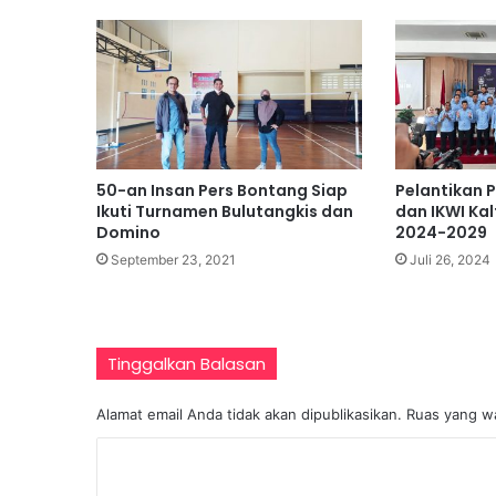
K
a
d
e
r
H
a
d
50-an Insan Pers Bontang Siap
Pelantikan 
a
Ikuti Turnamen Bulutangkis dan
dan IKWI Ka
p
Domino
2024-2029
i
September 23, 2021
Juli 26, 2024
T
a
n
t
Tinggalkan Balasan
a
n
g
Alamat email Anda tidak akan dipublikasikan.
Ruas yang wa
a
K
n
G
o