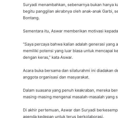
l
Suryadi menambahkan, sebenarnya bukan hanya kali
t
begitu panggilan akrabnya oleh anak-anak Garbi, 
i
Bontang.
m
G
e
Sementara itu, Aswar memberikan motivasi kepada
l
a
“Saya percaya bahwa kalian adalah generasi yang
r
memiliki potensi yang luar biasa untuk mencapai ke
I
dengan keras,” kata Aswar.
d
e
o
Acara buka bersama dan silaturahmi ini diadakan d
l
anggota organisasi dan masyarakat.
o
g
Dalam suasana yang penuh keakraban, mereka berd
i
s
masing-masing mengenai masalah-masalah yang sed
a
s
Di akhir pertemuan, Aswar dan Suryadi berkesemp
i
agenda kedepan untuk terus berkolaborasi.
D