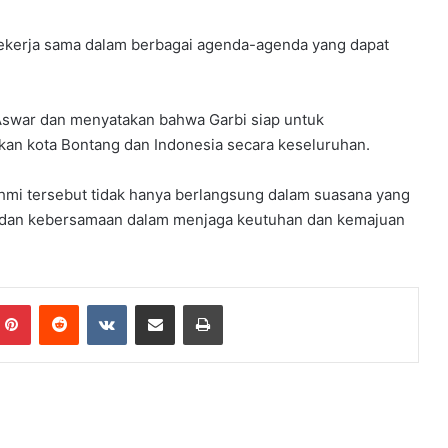
a
a
bekerja sama dalam berbagai agenda-agenda yang dapat
n
 Aswar dan menyatakan bahwa Garbi siap untuk
kan kota Bontang dan Indonesia secara keseluruhan.
hmi tersebut tidak hanya berlangsung dalam suasana yang
 dan kebersamaan dalam menjaga keutuhan dan kemajuan
Pinterest
Reddit
VKontakte
Share via Email
Print