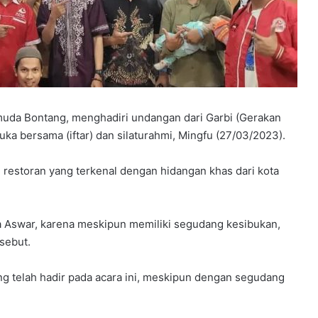
Y
da Bontang, menghadiri undangan dari Garbi (Gerakan
P
ka bersama (iftar) dan silaturahmi, Mingfu (27/03/2023).
P
S
restoran yang terkenal dengan hidangan khas dari kota
B
B
elar
e
rkuat
4 minggu ago
k
a Aswar, karena meskipun memiliki segudang kesibukan,
dapi
YPPSB Bekali Guru melalui Bimtek
a
sebut.
Kepramukaan
l
i
g telah hadir pada acara ini, meskipun dengan segudang
G
u
r