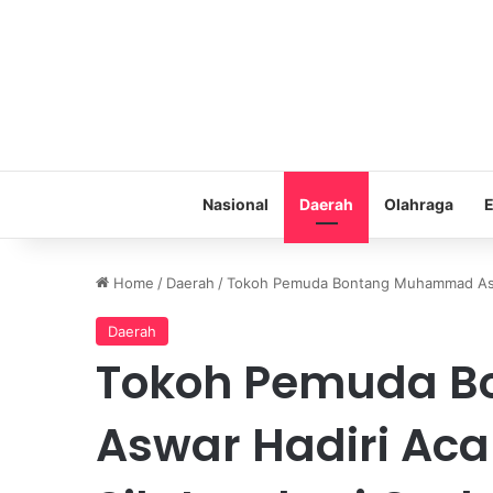
Nasional
Daerah
Olahraga
E
Home
/
Daerah
/
Tokoh Pemuda Bontang Muhammad Aswar
Daerah
Tokoh Pemuda 
Aswar Hadiri Acar