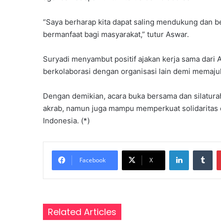
a
s
“Saya berharap kita dapat saling mendukung dan 
a
bermanfaat bagi masyarakat,” tutur Aswar.
r
,
Suryadi menyambut positif ajakan kerja sama dari
P
berkolaborasi dengan organisasi lain demi memaju
e
r
k
Dengan demikian, acara buka bersama dan silatura
u
akrab, namun juga mampu memperkuat solidaritas
a
Indonesia. (*)
t
P
e
LinkedIn
Tumblr
m
Facebook
X
a
h
a
m
a
Related Articles
n