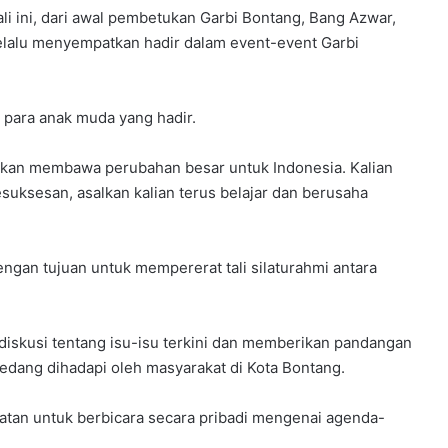
u
 ini, dari awal pembetukan Garbi Bontang, Bang Azwar,
m
selalu menyempatkan hadir dalam event-event Garbi
e
l
a
l
 para anak muda yang hadir.
u
i
 akan membawa perubahan besar untuk Indonesia. Kalian
B
suksesan, asalkan kalian terus belajar dan berusaha
i
m
t
e
engan tujuan untuk mempererat tali silaturahmi antara
k
K
e
iskusi tentang isu-isu terkini dan memberikan pandangan
p
r
ang dihadapi oleh masyarakat di Kota Bontang.
a
m
atan untuk berbicara secara pribadi mengenai agenda-
u
k