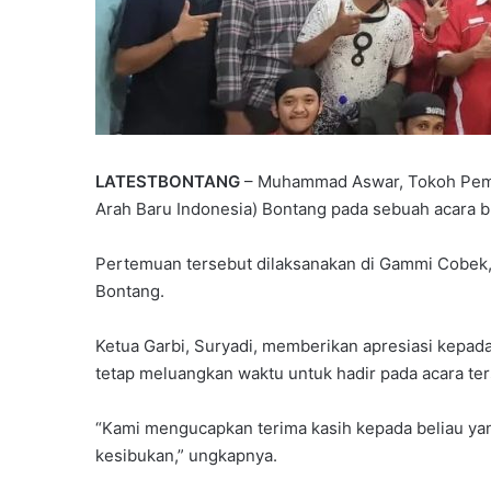
P
LATESTBONTANG
– Muhammad Aswar, Tokoh Pemu
a
Arah Baru Indonesia) Bontang pada sebuah acara bu
r
t
Pertemuan tersebut dilaksanakan di Gammi Cobek, 
a
Juni 7, 2026
Bontang.
i
Partai Gelora Kaltim G
G
Ideologisasi Dasar, Pe
e
Ketua Garbi, Suryadi, memberikan apresiasi kepad
Pemahaman Kader Ha
l
tetap meluangkan waktu untuk hadir pada acara ter
Tantangan Global
o
r
“Kami mengucapkan terima kasih kepada beliau yan
a
K
kesibukan,” ungkapnya.
a