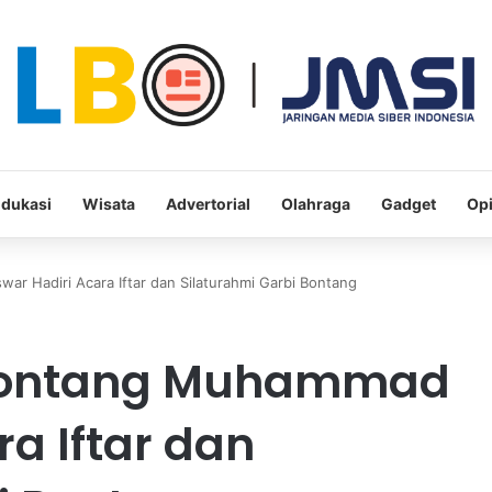
dukasi
Wisata
Advertorial
Olahraga
Gadget
Opi
 Hadiri Acara Iftar dan Silaturahmi Garbi Bontang
Bontang Muhammad
a Iftar dan