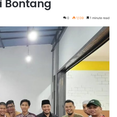
i Bontang
0
1,139
1 minute read