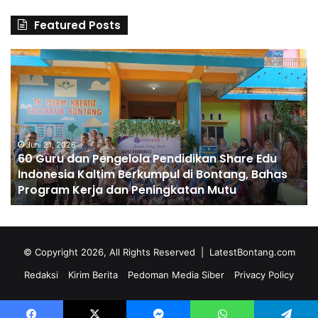
Featured Posts
6
S
0
D
G
A
u
l
r
H
u
u
d
Juni 21, 2026
s
60 Guru dan Pengelola Pendidikan Share Edu
a
n
Indonesia Kaltim Berkumpul di Bontang, Bahas
n
a
Program Kerja dan Peningkatan Mutu
P
C
e
e
n
t
g
a
e
k
© Copyright 2026, All Rights Reserved |
LatestBontang.com
l
A
Redaksi
Kirim Berita
Pedoman Media Siber
Privacy Policy
o
n
l
g
a
k