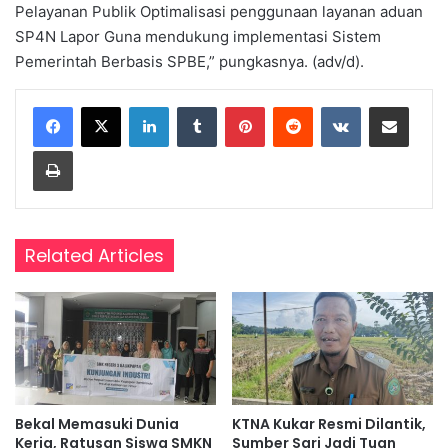
Pelayanan Publik Optimalisasi penggunaan layanan aduan
SP4N Lapor Guna mendukung implementasi Sistem
Pemerintah Berbasis SPBE,” pungkasnya. (adv/d).
LinkedIn
Tumblr
Pinterest
Reddit
VKontakte
Share via Email
Print
Related Articles
Bekal Memasuki Dunia
KTNA Kukar Resmi Dilantik,
Kerja, Ratusan Siswa SMKN
Sumber Sari Jadi Tuan