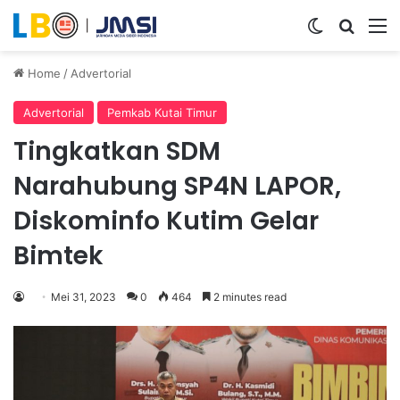
Switch ski
Search
M
Home
/
Advertorial
Advertorial
Pemkab Kutai Timur
Tingkatkan SDM
Narahubung SP4N LAPOR,
Diskominfo Kutim Gelar
Bimtek
Mei 31, 2023
0
464
2 minutes read