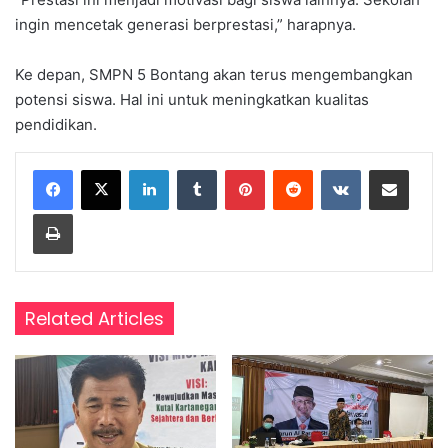
ingin mencetak generasi berprestasi,” harapnya.
Ke depan, SMPN 5 Bontang akan terus mengembangkan
potensi siswa. Hal ini untuk meningkatkan kualitas
pendidikan.
LinkedIn
Tumblr
Pinterest
Reddit
VKontakte
Share via Email
Print
Related Articles