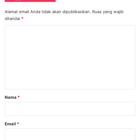
Alamat email Anda tidak akan dipublikasikan.
Ruas yang wajib
ditandai
*
K
o
m
e
n
t
a
r
Nama
*
*
Email
*