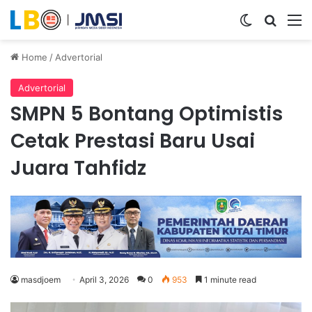
Switch ski
Search
M
Home
/
Advertorial
Advertorial
SMPN 5 Bontang Optimistis
Cetak Prestasi Baru Usai
Juara Tahfidz
masdjoem
April 3, 2026
0
953
1 minute read