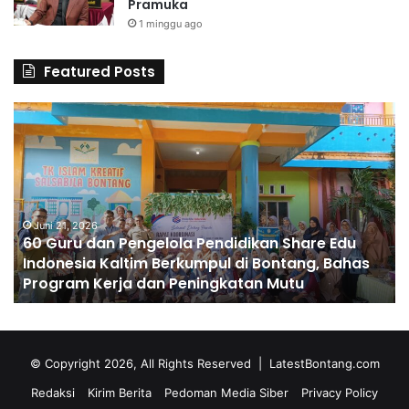
Pramuka
1 minggu ago
Featured Posts
6
S
0
D
G
A
u
l
r
H
u
u
d
Juni 21, 2026
s
60 Guru dan Pengelola Pendidikan Share Edu
a
n
Indonesia Kaltim Berkumpul di Bontang, Bahas
n
a
Program Kerja dan Peningkatan Mutu
P
C
e
e
n
t
g
a
e
k
© Copyright 2026, All Rights Reserved |
LatestBontang.com
l
A
Redaksi
Kirim Berita
Pedoman Media Siber
Privacy Policy
o
n