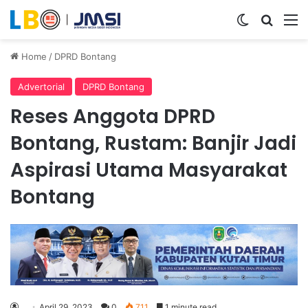
Switch ski
Search
M
Home
/
DPRD Bontang
Advertorial
DPRD Bontang
Reses Anggota DPRD
Bontang, Rustam: Banjir Jadi
Aspirasi Utama Masyarakat
Bontang
April 29, 2023
0
711
1 minute read