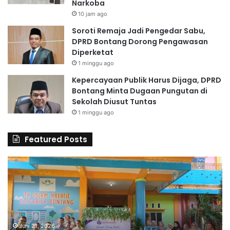
Narkoba
10 jam ago
Soroti Remaja Jadi Pengedar Sabu,
DPRD Bontang Dorong Pengawasan
Diperketat
1 minggu ago
Kepercayaan Publik Harus Dijaga, DPRD
Bontang Minta Dugaan Pungutan di
Sekolah Diusut Tuntas
1 minggu ago
Featured Posts
6
S
0
D
G
A
u
l
r
H
u
u
d
Juni 21, 2026
s