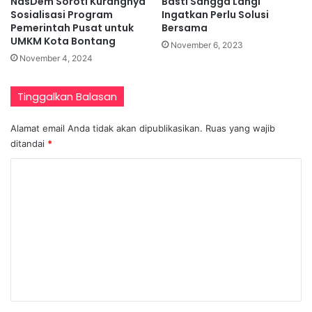
NasDem Soroti Kurangnya
Basti Sangga Langi
Sosialisasi Program
Ingatkan Perlu Solusi
Pemerintah Pusat untuk
Bersama
UMKM Kota Bontang
November 6, 2023
November 4, 2024
Tinggalkan Balasan
Alamat email Anda tidak akan dipublikasikan.
Ruas yang wajib
ditandai
*
K
o
m
e
n
t
a