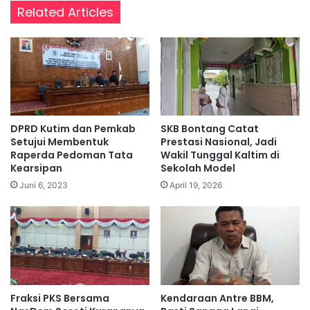
Related Articles
DPRD Kutim dan Pemkab
SKB Bontang Catat
Setujui Membentuk
Prestasi Nasional, Jadi
Raperda Pedoman Tata
Wakil Tunggal Kaltim di
Kearsipan
Sekolah Model
Juni 6, 2023
April 19, 2026
Fraksi PKS Bersama
Kendaraan Antre BBM,