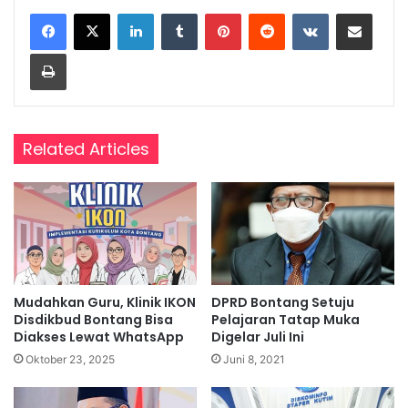
LinkedIn
Tumblr
Pinterest
Reddit
VKontakte
Share via Email
Print
Related Articles
Mudahkan Guru, Klinik IKON
DPRD Bontang Setuju
Disdikbud Bontang Bisa
Pelajaran Tatap Muka
Diakses Lewat WhatsApp
Digelar Juli Ini
Oktober 23, 2025
Juni 8, 2021