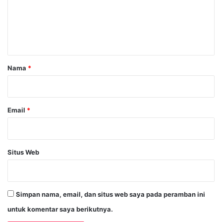
e
n
t
a
r
Nama
*
*
Email
*
Situs Web
Simpan nama, email, dan situs web saya pada peramban ini
untuk komentar saya berikutnya.