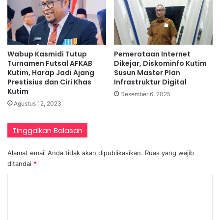
Wabup Kasmidi Tutup
Pemerataan Internet
Turnamen Futsal AFKAB
Dikejar, Diskominfo Kutim
Kutim, Harap Jadi Ajang
Susun Master Plan
Prestisius dan Ciri Khas
Infrastruktur Digital
Kutim
Desember 6, 2025
Agustus 12, 2023
Tinggalkan Balasan
Alamat email Anda tidak akan dipublikasikan.
Ruas yang wajib
ditandai
*
K
o
m