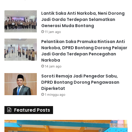
Lantik Saka Anti Narkoba, Neni Dorong
Jadi Garda Terdepan Selamatkan
Generasi Muda Bontang
11 jam ago
Pelantikan Saka Pramuka Rintisan Anti
Narkoba, DPRD Bontang Dorong Pelajar
Jadi Garda Terdepan Pencegahan
Narkoba
14 jam ago
Soroti Remaja Jadi Pengedar Sabu,
DPRD Bontang Dorong Pengawasan
Diperketat
1 minggu ago
Featured Posts
6
S
0
D