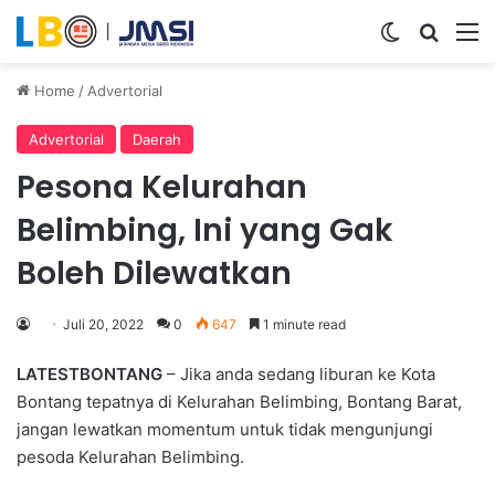
Switch ski
Search
M
Home
/
Advertorial
Advertorial
Daerah
Pesona Kelurahan
Belimbing, Ini yang Gak
Boleh Dilewatkan
Juli 20, 2022
0
647
1 minute read
LATESTBONTANG
– Jika anda sedang liburan ke Kota
Bontang tepatnya di Kelurahan Belimbing, Bontang Barat,
jangan lewatkan momentum untuk tidak mengunjungi
pesoda Kelurahan Belimbing.