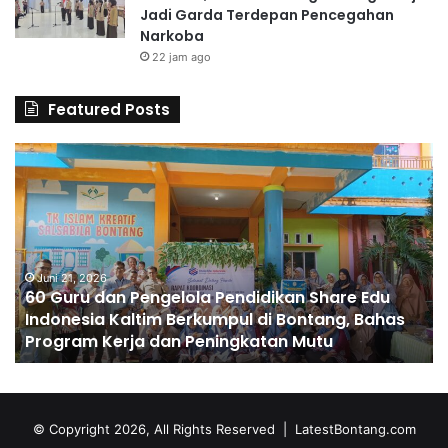
Jadi Garda Terdepan Pencegahan
Narkoba
22 jam ago
Featured Posts
6
S
0
D
G
A
u
l
r
H
u
u
d
Juni 21, 2026
s
60 Guru dan Pengelola Pendidikan Share Edu
a
n
Indonesia Kaltim Berkumpul di Bontang, Bahas
n
a
Program Kerja dan Peningkatan Mutu
P
C
e
e
n
t
g
a
e
k
© Copyright 2026, All Rights Reserved |
LatestBontang.com
l
A