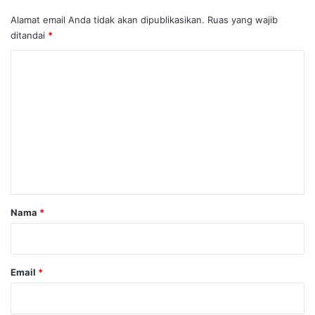
Alamat email Anda tidak akan dipublikasikan.
Ruas yang wajib
ditandai
*
K
o
m
e
n
t
a
r
Nama
*
*
Email
*