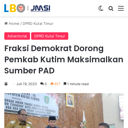
Switch ski
Search
M
Home
/
DPRD Kutai Timur
Advertorial
DPRD Kutai Timur
Fraksi Demokrat Dorong
Pemkab Kutim Maksimalkan
Sumber PAD
Juli 19, 2023
0
617
1 minute read