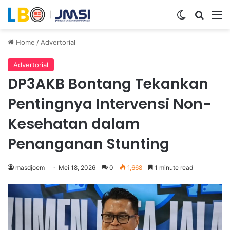
Switch ski
Search
M
Home
/
Advertorial
Advertorial
DP3AKB Bontang Tekankan
Pentingnya Intervensi Non-
Kesehatan dalam
Penanganan Stunting
masdjoem
Mei 18, 2026
0
1,668
1 minute read