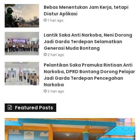
Bebas Menentukan Jam Kerja, tetapi
Diatur Aplikasi
1 hari ago
Lantik Saka Anti Narkoba, Neni Dorong
Jadi Garda Terdepan Selamatkan
Generasi Muda Bontang
2 hari ago
Pelantikan Saka Pramuka Rintisan Anti
Narkoba, DPRD Bontang Dorong Pelajar
Jadi Garda Terdepan Pencegahan
Narkoba
2 hari ago
Featured Posts
6
S
0
D
G
A