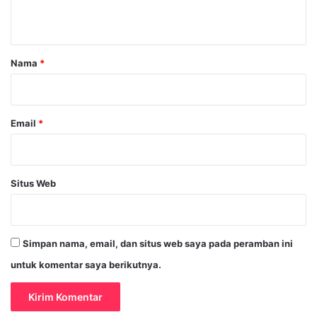
t
a
r
Nama
*
*
Email
*
Situs Web
Simpan nama, email, dan situs web saya pada peramban ini
untuk komentar saya berikutnya.