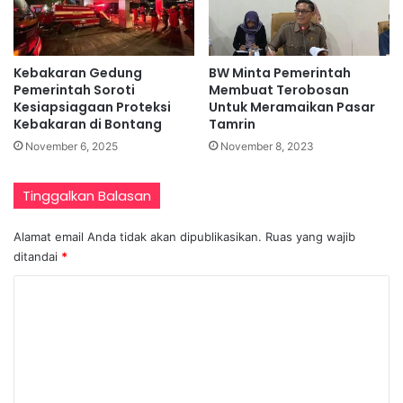
Kebakaran Gedung
BW Minta Pemerintah
Pemerintah Soroti
Membuat Terobosan
Kesiapsiagaan Proteksi
Untuk Meramaikan Pasar
Kebakaran di Bontang
Tamrin
November 6, 2025
November 8, 2023
Tinggalkan Balasan
Alamat email Anda tidak akan dipublikasikan.
Ruas yang wajib
ditandai
*
K
o
m
e
n