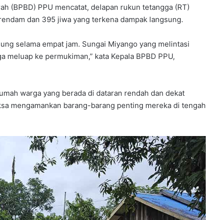
ah (BPBD) PPU mencatat, delapan rukun tetangga (RT)
u
m
erendam dan 395 jiwa yang terkena dampak langsung.
e
l
gsung selama empat jam. Sungai Miyango yang melintasi
a
ga meluap ke permukiman,” kata Kepala BPBD PPU,
l
u
i
B
umah warga yang berada di dataran rendah dan dekat
i
aksa mengamankan barang-barang penting mereka di tengah
m
t
e
k
K
e
p
r
a
m
u