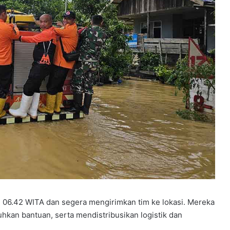
k
a
a
n
 06.42 WITA dan segera mengirimkan tim ke lokasi. Mereka
kan bantuan, serta mendistribusikan logistik dan