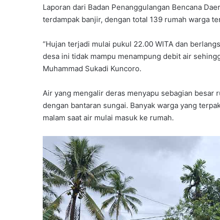
Laporan dari Badan Penanggulangan Bencana Daer
l
t
terdampak banjir, dengan total 139 rumah warga t
i
m
“Hujan terjadi mulai pukul 22.00 WITA dan berlan
G
desa ini tidak mampu menampung debit air sehing
e
Muhammad Sukadi Kuncoro.
l
a
r
Air yang mengalir deras menyapu sebagian besar r
I
dengan bantaran sungai. Banyak warga yang terp
d
malam saat air mulai masuk ke rumah.
e
o
l
o
g
i
s
a
s
i