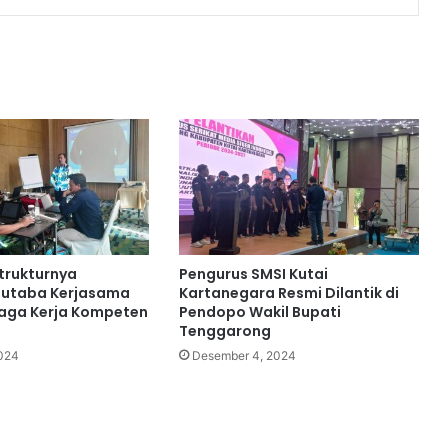
strukturnya
Pengurus SMSI Kutai
Futaba Kerjasama
Kartanegara Resmi Dilantik di
aga Kerja Kompeten
Pendopo Wakil Bupati
Tenggarong
2024
Desember 4, 2024