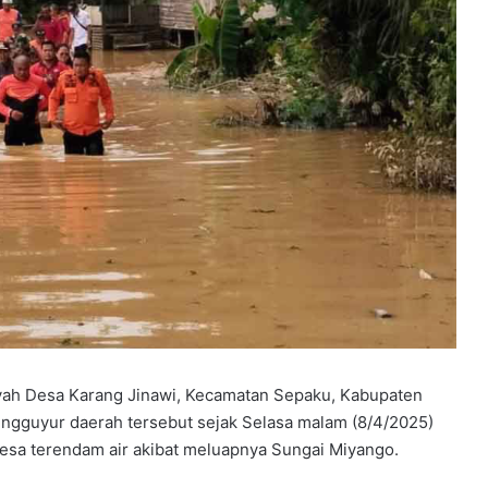
Y
P
P
S
B
B
elar
e
rkuat
4 minggu ago
k
dapi
YPPSB Bekali Guru melalui Bimtek
a
Kepramukaan
l
yah Desa Karang Jinawi, Kecamatan Sepaku, Kabupaten
i
ngguyur daerah tersebut sejak Selasa malam (8/4/2025)
G
 desa terendam air akibat meluapnya Sungai Miyango.
u
r