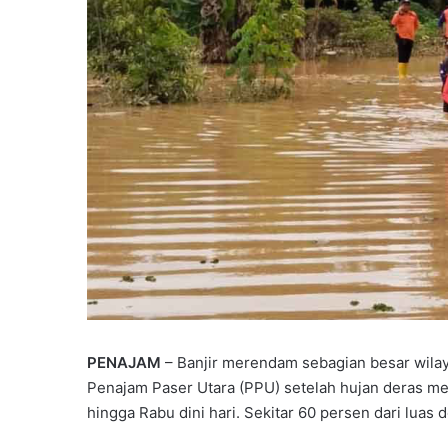
P
a
r
t
a
Juni 7, 2026
i
Partai Gelora Kaltim G
G
Ideologisasi Dasar, Pe
e
Pemahaman Kader Ha
l
Tantangan Global
o
PENAJAM
– Banjir merendam sebagian besar wila
r
Penajam Paser Utara (PPU) setelah hujan deras me
a
hingga Rabu dini hari. Sekitar 60 persen dari luas
K
a