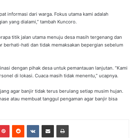
at informasi dari warga. Fokus utama kami adalah
an yang dialami,” tambah Kuncoro.
erapa titik jalan utama menuju desa masih tergenang dan
gar berhati-hati dan tidak memaksakan bepergian sebelum
inasi dengan pihak desa untuk pemantauan lanjutan. “Kami
rsonel di lokasi. Cuaca masih tidak menentu,” ucapnya.
ang agar banjir tidak terus berulang setiap musim hujan.
nase atau membuat tanggul pengaman agar banjir bisa
)
Pinterest
Reddit
VKontakte
Share via Email
Print