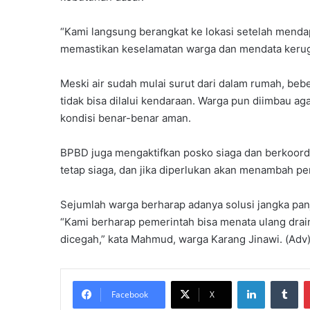
K
a
“Kami langsung berangkat ke lokasi setelah mendap
d
memastikan keselamatan warga dan mendata kerugi
e
r
Meski air sudah mulai surut dari dalam rumah, beb
H
tidak bisa dilalui kendaraan. Warga pun diimbau a
a
d
kondisi benar-benar aman.
a
p
BPBD juga mengaktifkan posko siaga dan berkoord
i
tetap siaga, dan jika diperlukan akan menambah pe
T
a
n
Sejumlah warga berharap adanya solusi jangka panj
t
“Kami berharap pemerintah bisa menata ulang drai
a
dicegah,” kata Mahmud, warga Karang Jinawi. (Adv
n
g
a
LinkedIn
Tumblr
n
Facebook
X
G