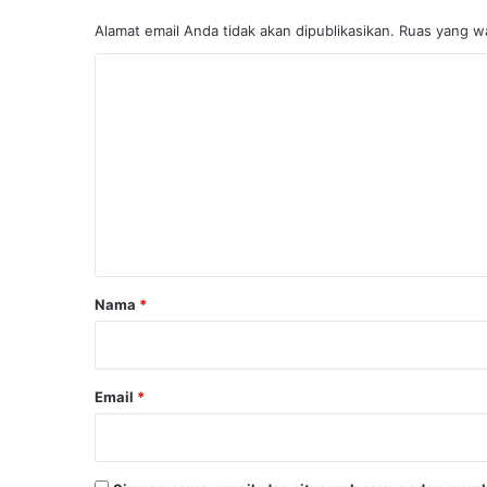
Alamat email Anda tidak akan dipublikasikan.
Ruas yang wa
K
o
m
e
n
t
a
r
Nama
*
*
Email
*