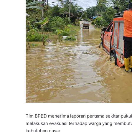
D
a
s
a
r
,
P
e
r
k
u
a
t
P
e
m
a
h
a
Tim BPBD menerima laporan pertama sekitar pukul
m
melakukan evakuasi terhadap warga yang membutuh
a
kebutuhan dasar.
n