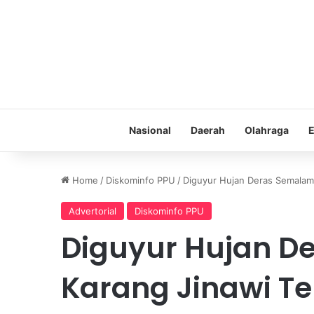
Nasional
Daerah
Olahraga
E
Home
/
Diskominfo PPU
/
Diguyur Hujan Deras Semalam
Advertorial
Diskominfo PPU
Diguyur Hujan D
Karang Jinawi T