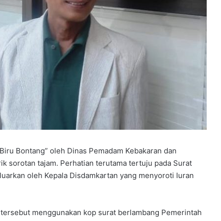
S
D
A
l
H
Juni 14, 2026
u
SD Al Husna dan SMP Karakter
a Biru Bontang” oleh Dinas Pemadam Kebakaran dan
s
gkatan
Bangsa Gelar Imtihan Tilawah Al-
 sorotan tajam. Perhatian terutama tertuju pada Surat
n
 Meningkat
Qur’an Metode WAFA dan Wisuda
luarkan oleh Kepala Disdamkartan yang menyoroti Iuran
a
g
Kelulusan Siswa
d
a
n
an tersebut menggunakan kop surat berlambang Pemerintah
S