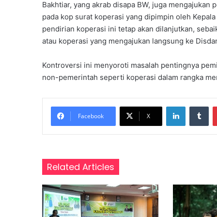
Bakhtiar, yang akrab disapa BW, juga mengajukan 
a
h
pada kop surat koperasi yang dipimpin oleh Kepal
S
pendirian koperasi ini tetap akan dilanjutkan, se
i
atau koperasi yang mengajukan langsung ke Disdam
s
w
Kontroversi ini menyoroti masalah pentingnya pem
a
M
non-pemerintah seperti koperasi dalam rangka menj
e
n
LinkedIn
Tumblr
i
Facebook
X
n
g
k
a
t
Related Articles
d
a
r
i
3