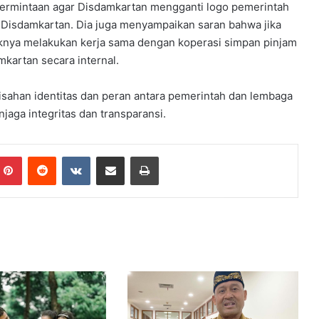
permintaan agar Disdamkartan mengganti logo pemerintah
I
m
a Disdamkartan. Dia juga menyampaikan saran bahwa jika
t
baiknya melakukan kerja sama dengan koperasi simpan pinjam
i
kartan secara internal.
h
a
isahan identitas dan peran antara pemerintah dan lembaga
n
T
aga integritas dan transparansi.
i
l
Pinterest
Reddit
VKontakte
Share via Email
Print
a
w
a
h
A
l
-
Q
u
r
’