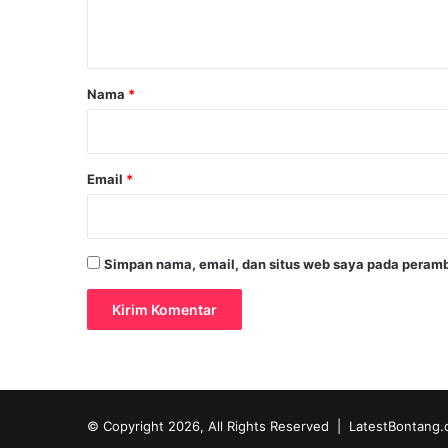
t
a
r
Nama
*
*
Email
*
Simpan nama, email, dan situs web saya pada peramb
© Copyright 2026, All Rights Reserved |
LatestBontang