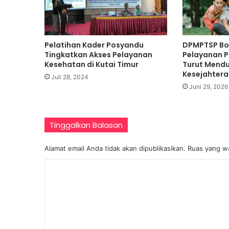
M
e
n
j
Pelatihan Kader Posyandu
DPMPTSP Bon
a
Tingkatkan Akses Pelayanan
Pelayanan Pu
d
Kesehatan di Kutai Timur
Turut Mend
i
Kesejahtera
5
Juli 28, 2024
Juni 29, 2026
0
O
r
a
Tinggalkan Balasan
n
g
Alamat email Anda tidak akan dipublikasikan.
Ruas yang wa
K
o
m
e
n