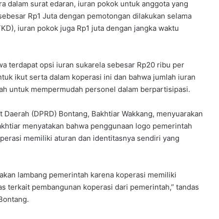
ra dalam surat edaran, iuran pokok untuk anggota yang
M
 sebesar Rp1 Juta dengan pemotongan dilakukan selama
P
KD), iuran pokok juga Rp1 juta dengan jangka waktu
K
a
r
a
a terdapat opsi iuran sukarela sebesar Rp20 ribu per
k
uk ikut serta dalam koperasi ini dan bahwa jumlah iuran
t
dalah untuk mempermudah personel dalam berpartisipasi.
e
r
B
at Daerah (DPRD) Bontang, Bakhtiar Wakkang, menyuarakan
a
 Bakhtiar menyatakan bahwa penggunaan logo pemerintah
n
perasi memiliki aturan dan identitasnya sendiri yang
g
s
a
G
nakan lambang pemerintah karena koperasi memiliki
e
nas terkait pembangunan koperasi dari pemerintah,” tandas
l
 Bontang.
a
r