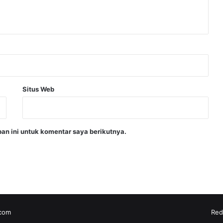
e
l
u
l
u
s
a
n
Situs Web
S
i
s
w
an ini untuk komentar saya berikutnya.
a
.com
Red