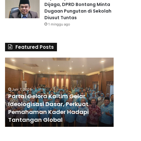
Dijaga, DPRD Bontang Minta
Dugaan Pungutan di Sekolah
Diusut Tuntas
1 minggu ago
Featured Posts
P
Y
a
P
r
P
t
S
a
B
Juni 7, 2026
i
B
Partai Gelora Kaltim Gelar
G
e
Ideologisasi Dasar, Perkuat
4 minggu a
e
k
Pemahaman Kader Hadapi
YPPSB Be
l
a
Tantangan Global
Kepram
o
l
r
i
a
G
K
u