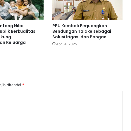
a
n
M
e
tang Nilai
PPU Kembali Perjuangkan
t
blik Berkualitas
Bendungan Talake sebagai
o
ukung
Solusi Irigasi dan Pangan
d
an Keluarga
e
April 4, 2025
W
A
F
A
d
a
jib ditandai
*
n
W
i
s
u
d
a
K