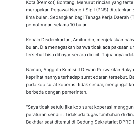
Kota (Pemkot) Bontang. Menurut rincian yang terte
k
merupakan Pegawai Negeri Sipil (PNS) ditetapkan
A
lima bulan. Sedangkan bagi Tenaga Kerja Daerah (T
n
g
pemotongan selama 10 bulan.
k
a
Kepala Disdamkartan, Amiluddin, menjelaskan bahw
t
bulan. Dia menegaskan bahwa tidak ada paksaan unt
a
tersebut bisa dibayar secara dicicil. Tujuannya a
n
P
e
Namun, Anggota Komisi II Dewan Perwakilan Raky
l
keprihatinannya terhadap surat edaran tersebut.
o
pada kop surat koperasi tidak sesuai, mengingat ko
p
berbeda dengan pemerintah.
o
r
,
“Saya tidak setuju jika kop surat koperasi menggu
J
peraturan sendiri. Tidak ada tugas tambahan di di
u
Bakhtiar saat ditemui di Gedung Sekretariat DPRD
m
l