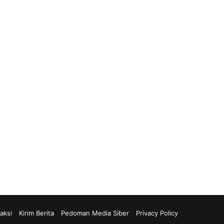
G
l
o
b
a
l
aksi
Kirim Berita
Pedoman Media Siber
Privacy Policy