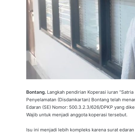
S
D
A
l
 Pengelola Pendidikan
H
u
ndonesia Kaltim
Bontang.
Langkah pendirian Koperasi iuran “Satri
Juni 14, 2026
s
i Bontang, Bahas
SD Al Husna Cetak An
Penyelamatan (Disdamkartan) Bontang telah menarik
n
rja dan Peningkatan
Pelopor, Jumlah Siswa
Edaran (SE) Nomor: 500.3.2.3/626/DPKP yang dike
a
dari 3 Menjadi 50 Oran
Wajib untuk menjadi anggota koperasi tersebut.
C
e
t
Isu ini menjadi lebih kompleks karena surat edar
a