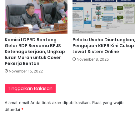
Komisi I DPRD Bontang
Pelaku Usaha Diuntungkan,
Gelar RDP Bersama BPJS
Pengajuan KKPR Kini Cukup
Ketenagakerjaan, Ungkap
Lewat Sistem Online
Iuran Murah untuk Cover
November 8, 2025
Pekerja Rentan
November 15, 2022
Tinggalkan Balasan
Alamat email Anda tidak akan dipublikasikan.
Ruas yang wajib
ditandai
*
K
o
m