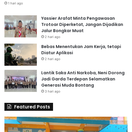
1 hari ago
Yassier Arafat Minta Pengawasan
Trotoar Diperketat, Jangan Dijadikan
Jalur Bongkar Muat
2 hari ago
Bebas Menentukan Jam Kerja, tetapi
Diatur Aplikasi
2 hari ago
Lantik Saka Anti Narkoba, Neni Dorong
Jadi Garda Terdepan Selamatkan
Generasi Muda Bontang
3 hari ago
Featured Posts
6
S
0
D