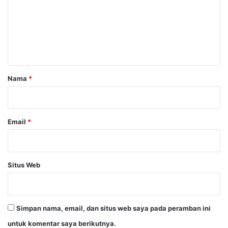
e
n
t
a
r
Nama
*
*
Email
*
Situs Web
Simpan nama, email, dan situs web saya pada peramban ini
untuk komentar saya berikutnya.