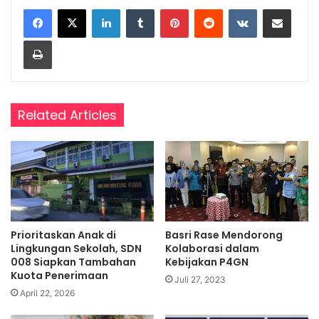
LinkedIn
Tumblr
Pinterest
Reddit
VKontakte
Share via Email
Print
Related Articles
Prioritaskan Anak di
Basri Rase Mendorong
Lingkungan Sekolah, SDN
Kolaborasi dalam
008 Siapkan Tambahan
Kebijakan P4GN
Kuota Penerimaan
Juli 27, 2023
April 22, 2026