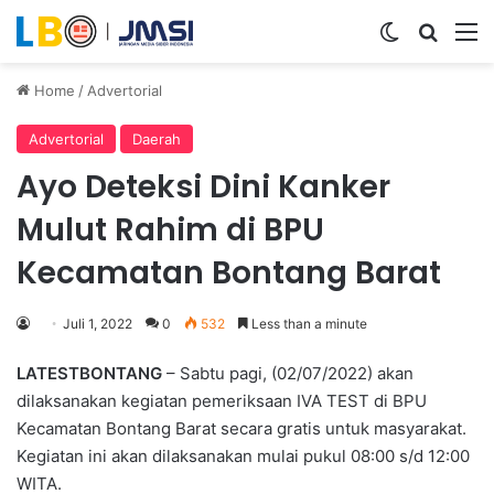
Switch ski
Search
M
Home
/
Advertorial
Advertorial
Daerah
Ayo Deteksi Dini Kanker
Mulut Rahim di BPU
Kecamatan Bontang Barat
Juli 1, 2022
0
532
Less than a minute
LATESTBONTANG
– Sabtu pagi, (02/07/2022) akan
dilaksanakan kegiatan pemeriksaan IVA TEST di BPU
Kecamatan Bontang Barat secara gratis untuk masyarakat.
Kegiatan ini akan dilaksanakan mulai pukul 08:00 s/d 12:00
WITA.