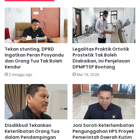
Tekan stunting, DPRD
Legalitas Praktik Ortotik
Ingatkan Peran Posyandu
Prostetik Tak Boleh
dan Orang Tua Tak Boleh
Diabaikan, Ini Penjelasan
Kendur
DPMPTSP Bontang
2 minggu ago
Mei 19, 2026
Disdikbud Tekankan
Joni Soroti Keterlambatan
Keterlibatan Orang Tua
Pengunggahan HPS Proyek
dalam Pendampingan
Pemerintah Daerah Kutim