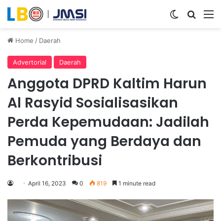
Switch ski
Search
M
Home
/
Daerah
Advertorial
Daerah
Anggota DPRD Kaltim Harun
Al Rasyid Sosialisasikan
Perda Kepemudaan: Jadilah
Pemuda yang Berdaya dan
Berkontribusi
April 16, 2023
0
819
1 minute read