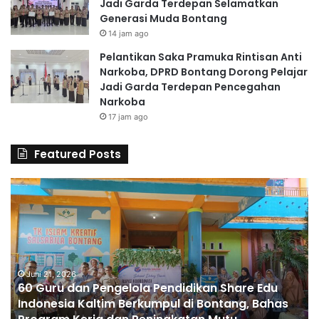
Jadi Garda Terdepan Selamatkan
Generasi Muda Bontang
14 jam ago
Pelantikan Saka Pramuka Rintisan Anti
Narkoba, DPRD Bontang Dorong Pelajar
Jadi Garda Terdepan Pencegahan
Narkoba
17 jam ago
Featured Posts
6
S
0
D
G
A
u
l
r
H
u
u
d
Juni 21, 2026
s
60 Guru dan Pengelola Pendidikan Share Edu
a
n
Indonesia Kaltim Berkumpul di Bontang, Bahas
n
a