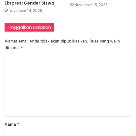
Ekspresi Gender Siswa
November 15, 2023
November 14, 2025
Tinggalkan Balasan
Alamat email Anda tidak akan dipublikasikan.
Ruas yang wajib
ditandai
*
K
o
m
e
n
t
a
r
Nama
*
*