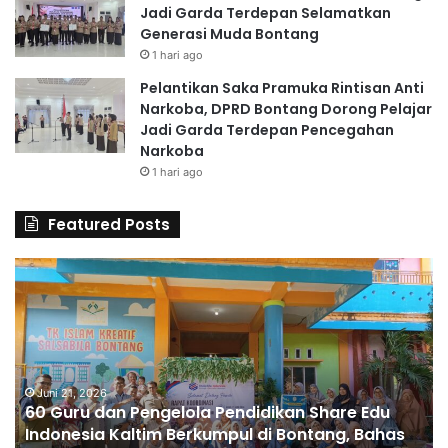
Jadi Garda Terdepan Selamatkan
Generasi Muda Bontang
1 hari ago
Pelantikan Saka Pramuka Rintisan Anti
Narkoba, DPRD Bontang Dorong Pelajar
Jadi Garda Terdepan Pencegahan
Narkoba
1 hari ago
Featured Posts
6
S
0
D
G
A
u
l
r
H
u
u
d
Juni 21, 2026
s
60 Guru dan Pengelola Pendidikan Share Edu
a
n
Indonesia Kaltim Berkumpul di Bontang, Bahas
n
a