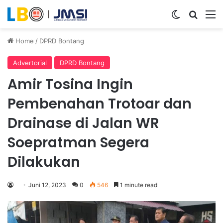
Switch ski
Search
M
Home
/
DPRD Bontang
Advertorial
DPRD Bontang
Amir Tosina Ingin
Pembenahan Trotoar dan
Drainase di Jalan WR
Soepratman Segera
Dilakukan
Juni 12, 2023
0
546
1 minute read