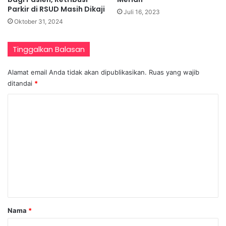
Parkir di RSUD Masih Dikaji
Juli 16, 2023
Oktober 31, 2024
Tinggalkan Balasan
Alamat email Anda tidak akan dipublikasikan.
Ruas yang wajib
ditandai
*
K
o
m
e
n
t
a
r
Nama
*
*