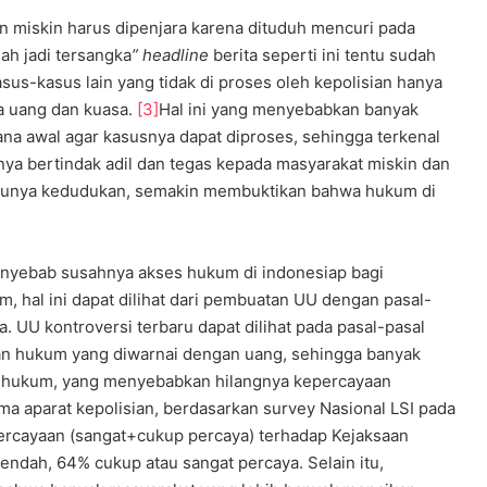
 miskin harus dipenjara karena dituduh mencuri pada
ah jadi tersangka
” headline
berita seperti ini tentu sudah
asus-kasus lain yang tidak di proses oleh kepolisian hanya
ya uang dan kuasa.
[3]
Hal ini yang menyebabkan banyak
ana awal agar kasusnya dapat diproses, sehingga terkenal
ya bertindak adil dan tegas kepada masyarakat miskin dan
 punya kedudukan, semakin membuktikan bahwa hukum di
enyebab susahnya akses hukum di indonesiap bagi
 hal ini dapat dilihat dari pembuatan UU dengan pasal-
. UU kontroversi terbaru dapat dilihat pada pasal-pasal
kan hukum yang diwarnai dengan uang, sehingga banyak
k hukum, yang menyebabkan hilangnya kepercayaan
a aparat kepolisian, berdasarkan survey Nasional LSI pada
rcayaan (sangat+cukup percaya) terhadap Kejaksaan
rendah, 64% cukup atau sangat percaya. Selain itu,