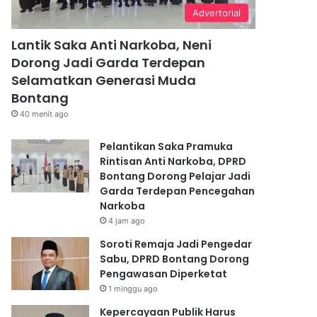
Advertorial
Lantik Saka Anti Narkoba, Neni
Dorong Jadi Garda Terdepan
Selamatkan Generasi Muda
Bontang
40 menit ago
Pelantikan Saka Pramuka
Rintisan Anti Narkoba, DPRD
Bontang Dorong Pelajar Jadi
Garda Terdepan Pencegahan
Narkoba
4 jam ago
Soroti Remaja Jadi Pengedar
Sabu, DPRD Bontang Dorong
Pengawasan Diperketat
1 minggu ago
Kepercayaan Publik Harus