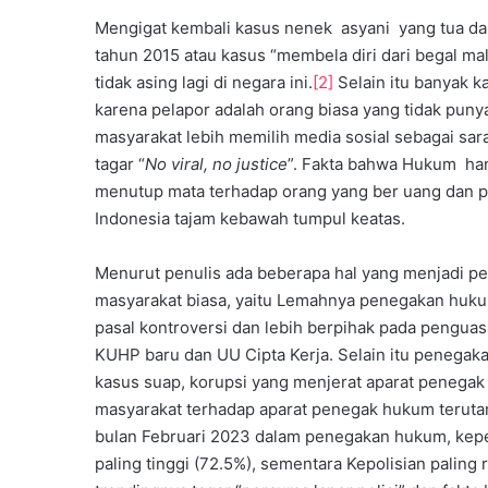
G
Mengigat kembali kasus nenek asyani yang tua dan
l
tahun 2015 atau kasus “membela diri dari begal mal
o
tidak asing lagi di negara ini.
[2]
Selain itu banyak k
b
karena pelapor adalah orang biasa yang tidak pun
a
l
masyarakat lebih memilih media sosial sebagai sar
tagar “
No viral, no justice
”. Fakta bahwa Hukum han
menutup mata terhadap orang yang ber uang dan
Indonesia tajam kebawah tumpul keatas.
Menurut penulis ada beberapa hal yang menjadi p
masyarakat biasa, yaitu Lemahnya penegakan hukum,
pasal kontroversi dan lebih berpihak pada penguasa
KUHP baru dan UU Cipta Kerja. Selain itu penega
kasus suap, korupsi yang menjerat aparat penega
masyarakat terhadap aparat penegak hukum terutam
bulan Februari 2023 dalam penegakan hukum, kepe
paling tinggi (72.5%), sementara Kepolisian paling 