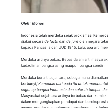
i
D
a
s
a
Oleh : Monas
r
,
Indonesia telah merdeka sejak proklamasi Kemerde
P
diakui secara
de facto
dan
de jure
oleh negara teta
e
kepada Pancasila dan UUD 1945. Lalu, apa arti me
r
k
u
Merdeka artinya bebas. Bebas dalam arti masyarak
a
kedzoliman bangsa asing maupun bangsa sendiri.
t
P
Merdeka berarti sejahtera, sebagaimana diamatka
e
berbunyi,”
Kemudian dari pada itu untuk membentu
m
a
segenap bangsa Indonesia dan seluruh tumpah da
h
Masyarakat sejahtera artinya terbebas dari kemisk
a
dalam mengungkapkan pendapat dan berekspresi di d
m
agama, gender dan golongan termaksud diskrimina