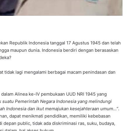
u
k
a
a
n
kan Republik Indonesia tanggal 17 Agustus 1945 dan telah
ngga maupun dunia. Indonesia berdiri dengan berasaskan
rdeka?
at tidak lagi mengalami berbagai macam penindasan dan
n dalam Alinea ke-IV pembukaan UUD NRI 1945 yang
k suatu Pemerintah Negara Indonesia yang melindungi
rah Indonesia dan ikut memajukan kesejahteraan umum…”
.
inan, dapat menikmati pendidikan, memiliki kebebasan
epan public, tidak ada diskriminasi ras, suku, budaya,
si dalam hal akses hukum.