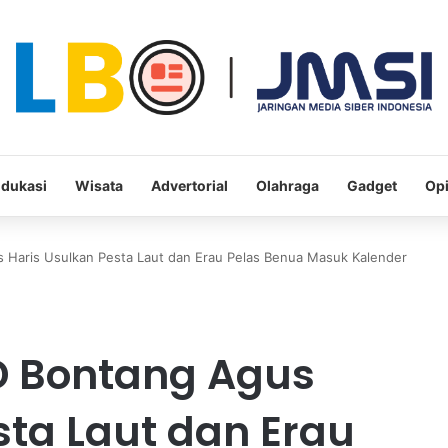
dukasi
Wisata
Advertorial
Olahraga
Gadget
Opi
 Haris Usulkan Pesta Laut dan Erau Pelas Benua Masuk Kalender
D Bontang Agus
sta Laut dan Erau