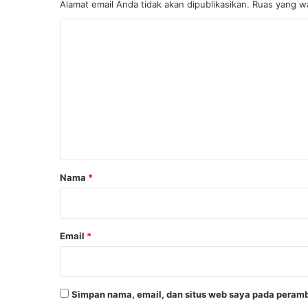
a
Alamat email Anda tidak akan dipublikasikan.
Ruas yang wa
n
K
K
a
o
d
m
e
r
e
H
n
a
t
d
a
a
p
r
i
Nama
*
T
*
a
n
t
Email
*
a
n
g
a
Simpan nama, email, dan situs web saya pada peramb
n