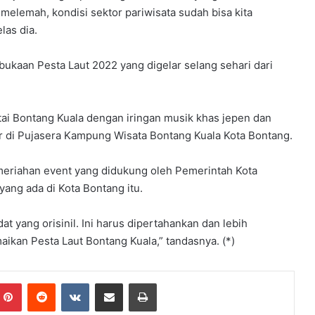
h melemah, kondisi sektor pariwisata sudah bisa kita
r
u
las dia.
m
e
ukaan Pesta Laut 2022 yang digelar selang sehari dari
l
a
l
u
tai Bontang Kuala dengan iringan musik khas jepen dan
i
r di Pujasera Kampung Wisata Bontang Kuala Kota Bontang.
B
i
eriahan event yang didukung oleh Pemerintah Kota
m
ang ada di Kota Bontang itu.
t
e
k
 yang orisinil. Ini harus dipertahankan dan lebih
K
ikan Pesta Laut Bontang Kuala,” tandasnya. (*)
e
p
r
Pinterest
Reddit
VKontakte
Share via Email
Print
a
m