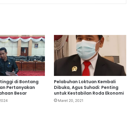
u
k
a
a
n
tinggi di Bontang
Pelabuhan Loktuan Kembali
wan Pertanyakan
Dibuka, Agus Suhadi: Penting
ahaan Besar
untuk Kestabilan Roda Ekonomi
2024
Maret 20, 2021