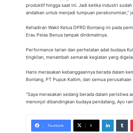
produktif hingga saat ini. Jadi ketika industri suda
a
l
andalkan untuk menjadi tumpuan perekonomian,” je
t
i
Kehadiran Wakil Ketua DPRD Bontang ini pada pemb
m
Erau Pelas Benua tampak dinikmatinya.
G
e
l
Performance tarian dan perhelatan adat budaya Ku
a
tingkilan, menambah semarak kegiatan yang digela
r
I
Haris merasakan kebanggaannya berada dalam kem
d
Bontang, PT Pupuk Kaltim, dan semua perusahaan y
e
o
l
“Saya merasakan sedang berada dalam peristiwa adat
o
menonjol dibandingkan budaya pendatang, Ayo rama
g
i
s
LinkedIn
Tumblr
a
Facebook
X
s