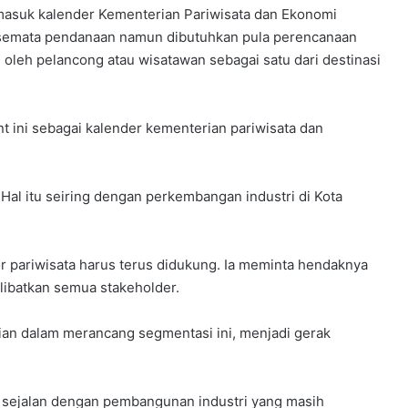
 masuk kalender Kementerian Pariwisata dan Ekonomi
dak semata pendanaan namun dibutuhkan pula perencanaan
 oleh pelancong atau wisatawan sebagai satu dari destinasi
 ini sebagai kalender kementerian pariwisata dan
Y
P
 Hal itu seiring dengan perkembangan industri di Kota
P
S
B
ktor pariwisata harus terus didukung. Ia meminta hendaknya
B
elar
libatkan semua stakeholder.
e
rkuat
4 minggu ago
k
dapi
YPPSB Bekali Guru melalui Bimtek
a
agian dalam merancang segmentasi ini, menjadi gerak
Kepramukaan
l
i
G
sti sejalan dengan pembangunan industri yang masih
u