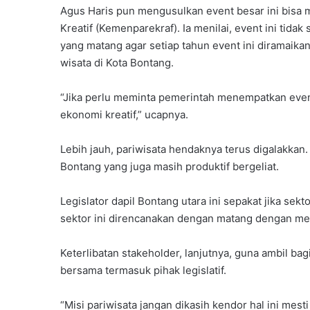
Agus Haris pun mengusulkan event besar ini bisa
Kreatif (Kemenparekraf). Ia menilai, event ini ti
yang matang agar setiap tahun event ini diramaikan
wisata di Kota Bontang.
“Jika perlu meminta pemerintah menempatkan event
ekonomi kreatif,” ucapnya.
P
a
Lebih jauh, pariwisata hendaknya terus digalakkan.
r
Bontang yang juga masih produktif bergeliat.
t
a
Juni 7, 2026
Legislator dapil Bontang utara ini sepakat jika se
i
Partai Gelora Kaltim G
sektor ini direncanakan dengan matang dengan me
G
Ideologisasi Dasar, Pe
e
Pemahaman Kader Ha
l
Keterlibatan stakeholder, lanjutnya, guna ambil b
Tantangan Global
o
bersama termasuk pihak legislatif.
r
a
“Misi pariwisata jangan dikasih kendor hal ini me
K