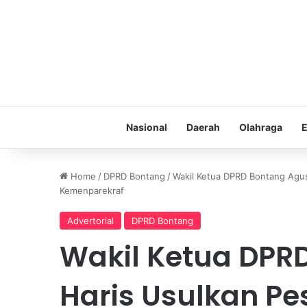
Nasional
Daerah
Olahraga
E
Home
/
DPRD Bontang
/
Wakil Ketua DPRD Bontang Agus
Kemenparekraf
Advertorial
DPRD Bontang
Wakil Ketua DPR
Haris Usulkan Pe