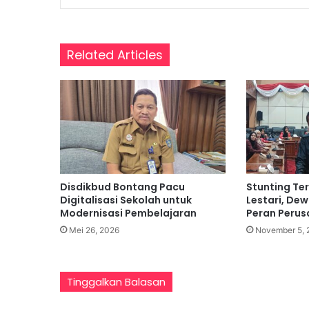
i
D
a
s
Related Articles
a
r
,
P
e
r
k
u
a
Disdikbud Bontang Pacu
Stunting Ter
t
Digitalisasi Sekolah untuk
Lestari, De
P
Modernisasi Pembelajaran
Peran Perus
e
Mei 26, 2026
November 5, 
m
a
h
Tinggalkan Balasan
a
m