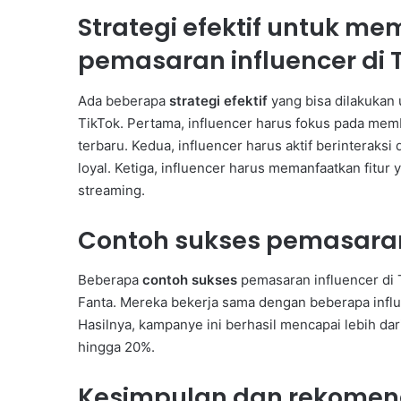
Strategi efektif untuk m
a
s
pemasaran influencer di 
a
r
,
Ada beberapa
strategi efektif
yang bisa dilakukan
P
TikTok. Pertama, influencer harus fokus pada memb
e
terbaru. Kedua, influencer harus aktif berintera
r
loyal. Ketiga, influencer harus memanfaatkan fitur 
k
u
streaming.
a
t
Contoh sukses pemasaran 
P
e
Beberapa
contoh sukses
pemasaran influencer di 
m
a
Fanta. Mereka bekerja sama dengan beberapa influ
h
Hasilnya, kampanye ini berhasil mencapai lebih da
a
hingga 20%.
m
a
Kesimpulan dan rekomen
n