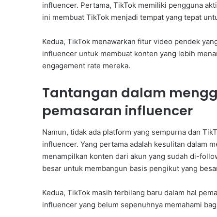
l
influencer. Pertama, TikTok memiliki pengguna akti
t
ini membuat TikTok menjadi tempat yang tepat untu
i
m
Kedua, TikTok menawarkan fitur video pendek yang 
G
influencer untuk membuat konten yang lebih menar
e
l
engagement rate mereka.
a
r
Tantangan dalam menggu
I
d
pemasaran influencer
e
o
Namun, tidak ada platform yang sempurna dan Tik
l
influencer. Yang pertama adalah kesulitan dalam m
o
menampilkan konten dari akun yang sudah di-foll
g
i
besar untuk membangun basis pengikut yang besar
s
a
Kedua, TikTok masih terbilang baru dalam hal pem
s
influencer yang belum sepenuhnya memahami bag
i
D