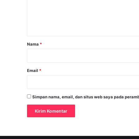
e
n
t
a
r
Nama
*
*
Email
*
Simpan nama, email, dan situs web saya pada peramb