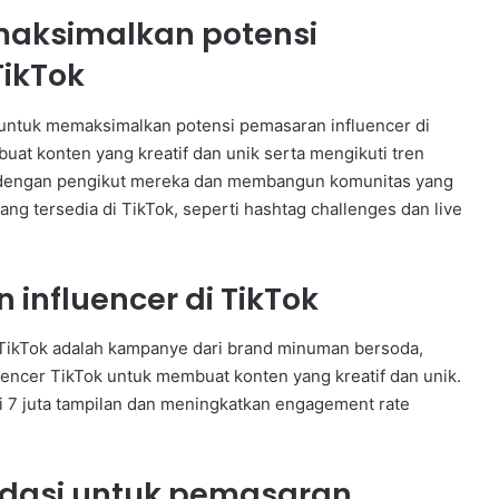
emaksimalkan potensi
a
a
TikTok
n
 untuk memaksimalkan potensi pemasaran influencer di
uat konten yang kreatif dan unik serta mengikuti tren
ksi dengan pengikut mereka dan membangun komunitas yang
yang tersedia di TikTok, seperti hashtag challenges dan live
influencer di TikTok
TikTok adalah kampanye dari brand minuman bersoda,
encer TikTok untuk membuat konten yang kreatif dan unik.
ri 7 juta tampilan dan meningkatkan engagement rate
dasi untuk pemasaran