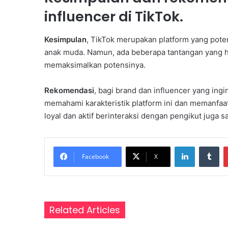
K
influencer di TikTok.
a
d
Kesimpulan
, TikTok merupakan platform yang poten
e
r
anak muda. Namun, ada beberapa tantangan yang ha
H
memaksimalkan potensinya.
a
d
Rekomendasi
, bagi brand dan influencer yang in
a
memahami karakteristik platform ini dan memanfaa
p
i
loyal dan aktif berinteraksi dengan pengikut juga
T
a
n
LinkedIn
Tumblr
Facebook
X
t
a
n
g
a
Related Articles
n
G