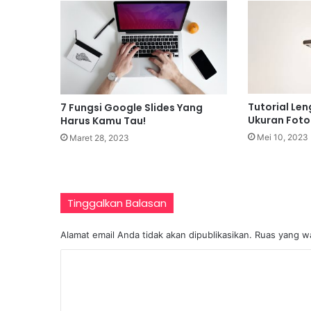
l
o
b
a
l
Tutorial Le
7 Fungsi Google Slides Yang
Ukuran Foto 
Harus Kamu Tau!
Mei 10, 2023
Maret 28, 2023
Tinggalkan Balasan
Alamat email Anda tidak akan dipublikasikan.
Ruas yang wa
K
o
m