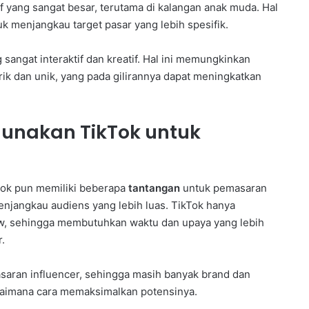
u
f yang sangat besar, terutama di kalangan anak muda. Hal
m
k menjangkau target pasar yang lebih spesifik.
e
l
sangat interaktif dan kreatif. Hal ini memungkinkan
a
ik dan unik, yang pada gilirannya dapat meningkatkan
l
u
i
B
nakan TikTok untuk
i
m
t
e
Tok pun memiliki beberapa
tantangan
untuk pemasaran
k
enjangkau audiens yang lebih luas. TikTok hanya
K
ow, sehingga membutuhkan waktu dan upaya yang lebih
e
p
.
r
a
asaran influencer, sehingga masih banyak brand dan
m
aimana cara memaksimalkan potensinya.
u
k