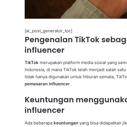
[ai_post_generator_toc]
Pengenalan TikTok sebag
P
influencer
a
r
TikTok
merupakan platform media sosial yang semaki
t
Indonesia, di mana TikTok telah menjadi salah satu
a
Juni 7, 2026
i
Partai Gelora Kaltim G
tidak hanya digunakan untuk hiburan semata, TikTo
G
Ideologisasi Dasar, Pe
pemasaran influencer
.
e
Pemahaman Kader Ha
l
Keuntungan menggunaka
Tantangan Global
o
r
influencer
a
K
Ada beberapa
keuntungan
yang bisa didapatkan j
a