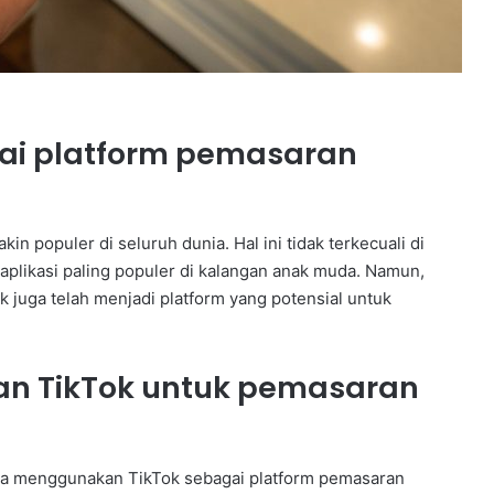
ai platform pemasaran
Y
P
P
n populer di seluruh dunia. Hal ini tidak terkecuali di
S
 aplikasi paling populer di kalangan anak muda. Namun,
B
B
elar
k juga telah menjadi platform yang potensial untuk
e
rkuat
4 minggu ago
k
dapi
YPPSB Bekali Guru melalui Bimtek
a
n TikTok untuk pemasaran
Kepramukaan
l
i
G
u
ika menggunakan TikTok sebagai platform pemasaran
r