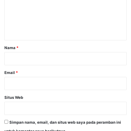
m
e
n
t
a
r
Nama
*
*
Email
*
Situs Web
Simpan nama, email, dan situs web saya pada peramban ini