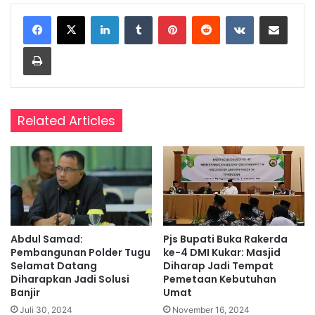
LinkedIn
Tumblr
Pinterest
Reddit
VKontakte
Share via Email
Print
Related Articles
Abdul Samad:
Pjs Bupati Buka Rakerda
Pembangunan Polder Tugu
ke-4 DMI Kukar: Masjid
Selamat Datang
Diharap Jadi Tempat
Diharapkan Jadi Solusi
Pemetaan Kebutuhan
Banjir
Umat
Juli 30, 2024
November 16, 2024