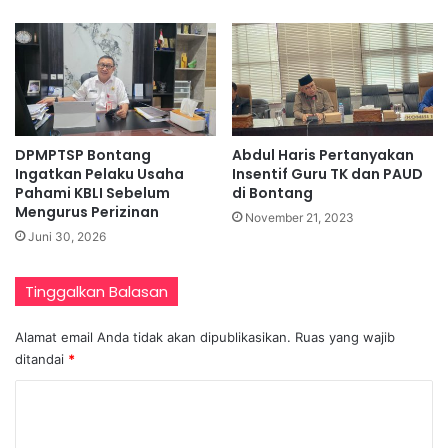
DPMPTSP Bontang
Abdul Haris Pertanyakan
Ingatkan Pelaku Usaha
Insentif Guru TK dan PAUD
Pahami KBLI Sebelum
di Bontang
Mengurus Perizinan
November 21, 2023
Juni 30, 2026
Tinggalkan Balasan
Alamat email Anda tidak akan dipublikasikan.
Ruas yang wajib
ditandai
*
K
o