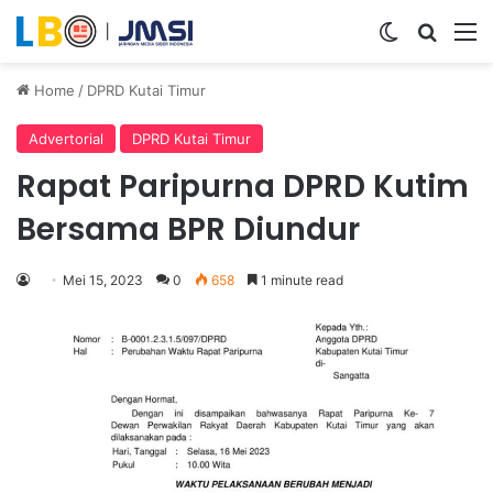
Switch ski
Search
M
Home
/
DPRD Kutai Timur
Advertorial
DPRD Kutai Timur
Rapat Paripurna DPRD Kutim
Bersama BPR Diundur
Mei 15, 2023
0
658
1 minute read