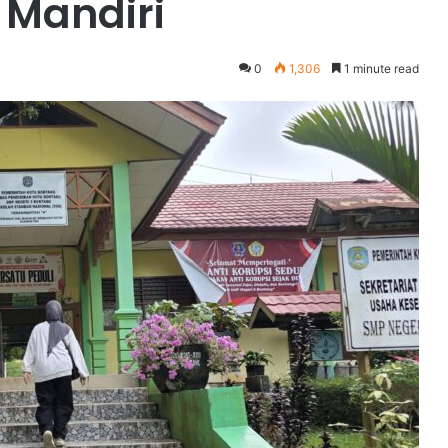
 Mandiri
0
1,306
1 minute read