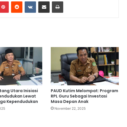
Pinterest
Reddit
VKontakte
Share via Email
Print
a
a
n
ang Utara Inisiasi
PAUD Kutim Melompat: Program
pendudukan Lewat
RPL Guru Sebagai Investasi
aga Kependudukan
Masa Depan Anak
025
November 22, 2025