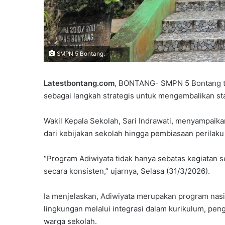
SMPN 5 Bontang.
P
Latestbontang.com
, BONTANG- SMPN 5 Bontang t
a
sebagai langkah strategis untuk mengembalikan st
r
t
Wakil Kepala Sekolah, Sari Indrawati, menyampaik
a
Juni 7, 2026
dari kebijakan sekolah hingga pembiasaan perilaku
i
Partai Gelora Kaltim G
G
Ideologisasi Dasar, Pe
e
“Program Adiwiyata tidak hanya sebatas kegiatan s
Pemahaman Kader Ha
l
secara konsisten,” ujarnya, Selasa (31/3/2026).
Tantangan Global
o
r
Ia menjelaskan, Adiwiyata merupakan program nas
a
K
lingkungan melalui integrasi dalam kurikulum, penge
a
warga sekolah.