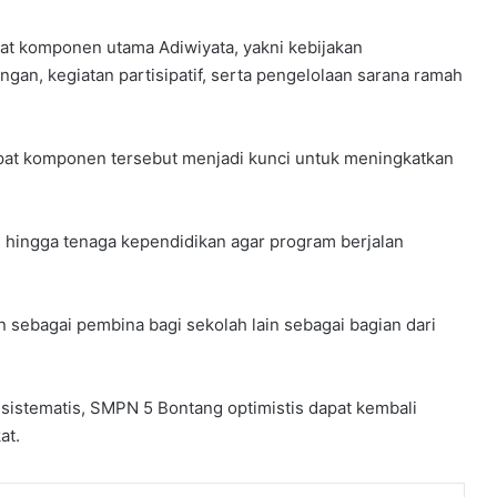
u
m
t komponen utama Adiwiyata, yakni kebijakan
e
gan, kegiatan partisipatif, serta pengelolaan sarana ramah
l
a
l
u
pat komponen tersebut menjadi kunci untuk meningkatkan
i
B
i
a, hingga tenaga kependidikan agar program berjalan
m
t
e
k
n sebagai pembina bagi sekolah lain sebagai bagian dari
K
e
p
r
istematis, SMPN 5 Bontang optimistis dapat kembali
a
at.
m
u
k