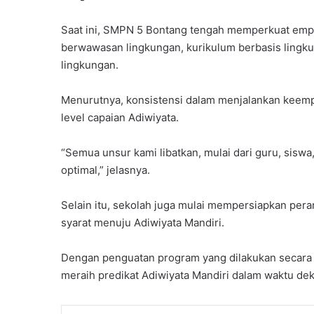
l
t
Saat ini, SMPN 5 Bontang tengah memperkuat empa
i
berwawasan lingkungan, kurikulum berbasis lingkun
m
G
lingkungan.
e
l
Menurutnya, konsistensi dalam menjalankan keem
a
level capaian Adiwiyata.
r
I
“Semua unsur kami libatkan, mulai dari guru, sisw
d
e
optimal,” jelasnya.
o
l
Selain itu, sekolah juga mulai mempersiapkan pera
o
syarat menuju Adiwiyata Mandiri.
g
i
s
Dengan penguatan program yang dilakukan secara s
a
meraih predikat Adiwiyata Mandiri dalam waktu dek
s
i
D