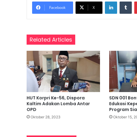
LinkedIn
Tumblr
a
Facebook
X
s
a
r
,
Related Articles
P
e
r
k
u
a
t
P
e
m
HUT Korpri Ke-56, Dispora
SDN 001 Bont
a
Kaltim Adakan Lomba Antar
Edukasi Ke
OPD
Program Si
h
a
Oktober 28, 2023
Oktober 15, 2
m
a
n