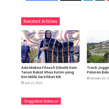
i
D
a
s
Related Articles
a
r
,
P
e
r
k
u
a
Ada Makna Filosofi Dibalik Kain
Track Joggi
t
Tenun Rakat Khas Kutim yang
Palaran Bak
P
Kini Miliki Sertifikat KIK
Oktober 30, 
e
Juni 21, 2023
m
a
h
a
Tinggalkan Balasan
m