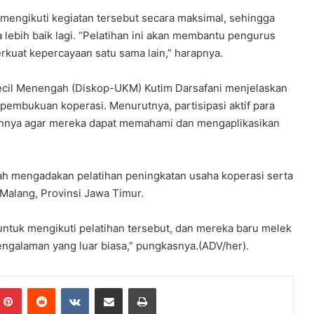
r
 mengikuti kegiatan tersebut secara maksimal, sehingga
u
ebih baik lagi. “Pelatihan ini akan membantu pengurus
m
kuat kepercayaan satu sama lain,” harapnya.
e
l
Kecil Menengah (Diskop-UKM) Kutim Darsafani menjelaskan
a
l
 pembukuan koperasi. Menurutnya, partisipasi aktif para
u
uannya agar mereka dapat memahami dan mengaplikasikan
i
B
i
h mengadakan pelatihan peningkatan usaha koperasi serta
m
t
 Malang, Provinsi Jawa Timur.
e
k
tuk mengikuti pelatihan tersebut, dan mereka baru melek
K
engalaman yang luar biasa,” pungkasnya.(ADV/her).
e
p
r
Pinterest
Reddit
VKontakte
Share via Email
Print
a
m