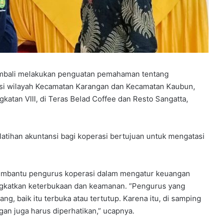
embali melakukan penguatan pemahaman tentang
rasi wilayah Kecamatan Karangan dan Kecamatan Kaubun,
Y
katan VIII, di Teras Belad Coffee dan Resto Sangatta,
P
P
S
atihan akuntansi bagi koperasi bertujuan untuk mengatasi
B
B
elar
e
rkuat
4 minggu ago
k
embantu pengurus koperasi dalam mengatur keuangan
dapi
YPPSB Bekali Guru melalui Bimtek
a
ingkatkan keterbukaan dan keamanan. “Pengurus yang
Kepramukaan
l
, baik itu terbuka atau tertutup. Karena itu, di samping
i
n juga harus diperhatikan,” ucapnya.
G
u