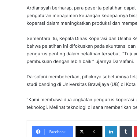
a
Ardiansyah berharap, para peserta pelatihan dapat
l
pengaturan menajemen keuangan kedepannya bisa l
t
koperasi dalam meningkatkan produksi dan memper
i
m
Sementara itu, Kepala Dinas Koperasi dan Usaha 
G
e
bahwa pelatihan ini difokuskan pada akuntansi dan
l
pengurus penting dalam pelatihan tersebut. “Tuj
a
pembukuan dengan lebih baik,” ujarnya Darsafani.
r
I
Darsafani membeberkan, pihaknya sebelumnya tela
d
e
studi banding di Universitas Brawijaya (UB) di Kota
o
l
“Kami membawa dua angkatan pengurus koperasi un
o
teknologi. Melihat teknologi di sana memberikan p
g
i
s
LinkedIn
Tumblr
a
Facebook
X
s