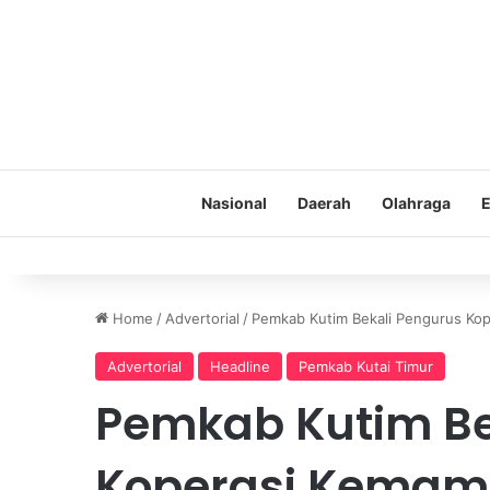
Nasional
Daerah
Olahraga
E
Home
/
Advertorial
/
Pemkab Kutim Bekali Pengurus Ko
Advertorial
Headline
Pemkab Kutai Timur
Pemkab Kutim Be
Koperasi Kemam