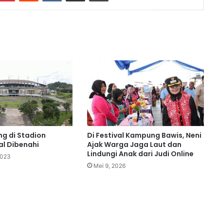
u
k
a
a
n
ng di Stadion
Di Festival Kampung Bawis, Neni
al Dibenahi
Ajak Warga Jaga Laut dan
Lindungi Anak dari Judi Online
2023
Mei 9, 2026