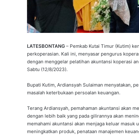
LATESBONTANG
– Pemkab Kutai Timur (Kutim) k
perkoperasian. Kali ini, menyasar pengurus kope
P
dengan menggelar pelatihan akuntansi koperasi ang
a
Sabtu (12/8/2023).
r
t
Bupati Kutim, Ardiansyah Sulaiman menyatakan, pel
a
Juni 7, 2026
masalah keterbukaan persoalan keuangan.
i
Partai Gelora Kaltim G
G
Ideologisasi Dasar, Pe
e
Terang Ardiansyah, pemahaman akuntansi akan m
Pemahaman Kader Ha
l
dengan lebih baik yang pada gilirannya akan men
Tantangan Global
o
memahami akuntansi akan menjaga keluar masuk uang
r
meningkatkan produk, penataan manajemen keuanga
a
K