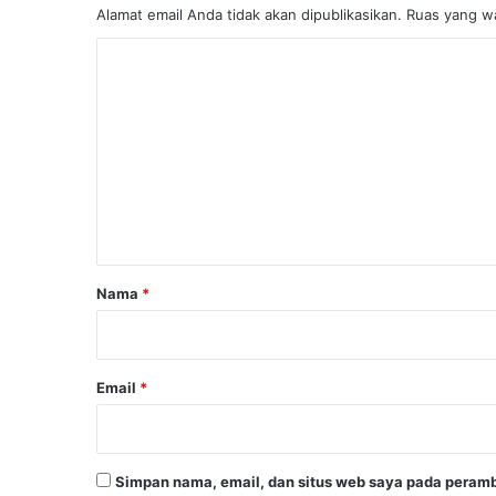
a
Alamat email Anda tidak akan dipublikasikan.
Ruas yang wa
n
K
K
a
o
d
m
e
r
e
H
n
a
d
t
a
a
p
i
r
Nama
*
T
*
a
n
t
Email
*
a
n
g
a
Simpan nama, email, dan situs web saya pada peramb
n