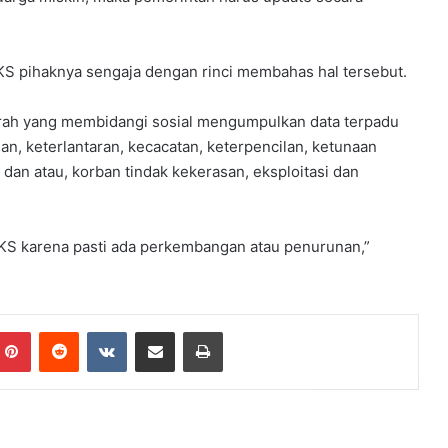
 pihaknya sengaja dengan rinci membahas hal tersebut.
Y
rah yang membidangi sosial mengumpulkan data terpadu
P
nan, keterlantaran, kecacatan, keterpencilan, ketunaan
P
dan atau, korban tindak kekerasan, eksploitasi dan
S
B
B
elar
e
PPKS karena pasti ada perkembangan atau penurunan,”
rkuat
4 minggu ago
k
dapi
YPPSB Bekali Guru melalui Bimtek
a
Kepramukaan
l
i
Pinterest
Reddit
VKontakte
Share via Email
Print
G
u
r
u
m