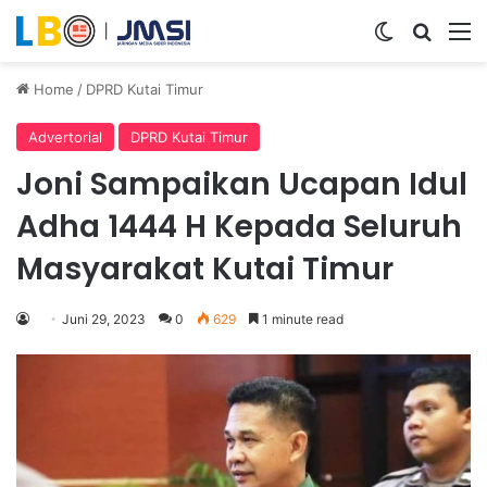
Switch ski
Search
M
Home
/
DPRD Kutai Timur
Advertorial
DPRD Kutai Timur
Joni Sampaikan Ucapan Idul
Adha 1444 H Kepada Seluruh
Masyarakat Kutai Timur
Juni 29, 2023
0
629
1 minute read