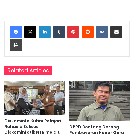
LinkedIn
Tumblr
Pinterest
Reddit
VKontakte
Share via Email
Print
Related Articles
Diskominfo Kutim Pelajari
Rahasia Sukses
DPRD Bontang Dorong
Diskominfotik NTB melalui
Pembayaran Honor Guru