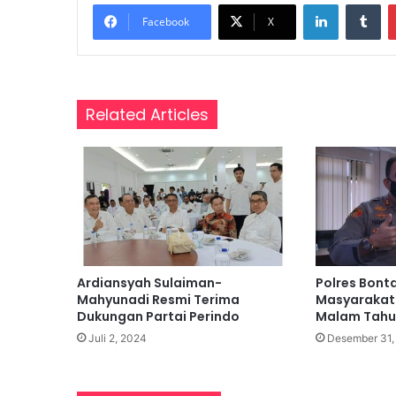
LinkedIn
Tumblr
a
Facebook
X
r
,
P
e
r
Related Articles
k
u
a
t
P
e
m
a
h
Ardiansyah Sulaiman-
Polres Bont
a
Mahyunadi Resmi Terima
Masyarakat 
m
Dukungan Partai Perindo
Malam Tahun
a
Juli 2, 2024
Desember 31,
n
K
a