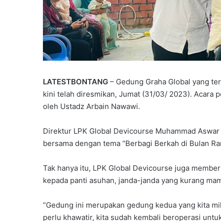
P
a
r
LATESTBONTANG
– Gedung Graha Global yang terl
t
kini telah diresmikan, Jumat (31/03/ 2023). Acara 
a
Juni 7, 2026
oleh Ustadz Arbain Nawawi.
i
Partai Gelora Kaltim G
G
Ideologisasi Dasar, Pe
e
Direktur LPK Global Devicourse Muhammad Aswar me
Pemahaman Kader Ha
l
bersama dengan tema “Berbagi Berkah di Bulan R
Tantangan Global
o
r
Tak hanya itu, LPK Global Devicourse juga membe
a
kepada panti asuhan, janda-janda yang kurang ma
K
a
l
“Gedung ini merupakan gedung kedua yang kita mi
t
perlu khawatir, kita sudah kembali beroperasi untu