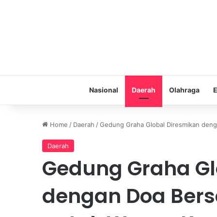
Nasional
Daerah
Olahraga
E
Home
/
Daerah
/
Gedung Graha Global Diresmikan den
Daerah
Gedung Graha Gl
dengan Doa Ber