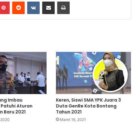
Pinterest
Reddit
VKontakte
Share via Email
Print
n
ang Imbau
Keren, Siswi SMA YPK Juara 3
Patuhi Aturan
Duta GenRe Kota Bontang
 Baru 2021
Tahun 2021
 2020
Maret 16, 2021