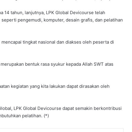
e
l
a 14 tahun, lanjutnya, LPK Global Devicourse telah
a
l
 seperti pengemudi, komputer, desain grafis, dan pelatihan
u
i
B
 mencapai tingkat nasional dan diakses oleh peserta di
i
m
t
e
i merupakan bentuk rasa syukur kepada Allah SWT atas
k
K
e
atan kegiatan yang kita lakukan dapat dirasakan oleh
p
r
a
m
obal, LPK Global Devicourse dapat semakin berkontribusi
u
butuhkan pelatihan. (*)
k
a
a