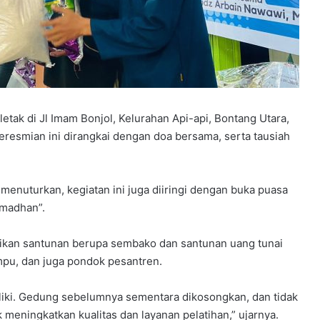
Y
P
P
etak di Jl Imam Bonjol, Kelurahan Api-api, Bontang Utara,
S
peresmian ini dirangkai dengan doa bersama, serta tausiah
B
B
elar
e
rkuat
4 minggu ago
k
nuturkan, kegiatan ini juga diiringi dengan buka puasa
dapi
YPPSB Bekali Guru melalui Bimtek
a
amadhan”.
Kepramukaan
l
i
rikan santunan berupa sembako dan santunan uang tunai
G
mpu, dan juga pondok pesantren.
u
r
u
liki. Gedung sebelumnya sementara dikosongkan, dan tidak
m
k meningkatkan kualitas dan layanan pelatihan,” ujarnya.