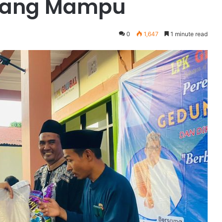
rang Mampu
0
1,647
1 minute read