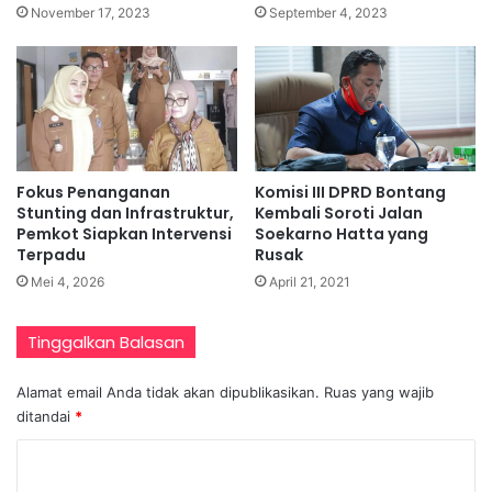
November 17, 2023
September 4, 2023
Fokus Penanganan
Komisi III DPRD Bontang
Stunting dan Infrastruktur,
Kembali Soroti Jalan
Pemkot Siapkan Intervensi
Soekarno Hatta yang
Terpadu
Rusak
Mei 4, 2026
April 21, 2021
Tinggalkan Balasan
Alamat email Anda tidak akan dipublikasikan.
Ruas yang wajib
ditandai
*
K
o