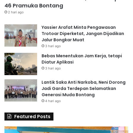
46 Pramuka Bontang
2 hari ago
Yassier Arafat Minta Pengawasan
Trotoar Diperketat, Jangan Dijadikan
Jalur Bongkar Muat
3 hari ago
Bebas Menentukan Jam Kerja, tetapi
Diatur Aplikasi
3 hari ago
Lantik Saka Anti Narkoba, Neni Dorong
Jadi Garda Terdepan Selamatkan
Generasi Muda Bontang
4 hari ago
Featured Posts
6
S