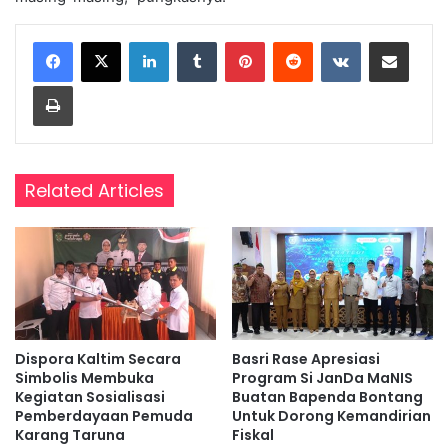
LinkedIn
Tumblr
Pinterest
Reddit
VKontakte
Share via Email
Print
Related Articles
Dispora Kaltim Secara
Basri Rase Apresiasi
Simbolis Membuka
Program Si JanDa MaNIS
Kegiatan Sosialisasi
Buatan Bapenda Bontang
Pemberdayaan Pemuda
Untuk Dorong Kemandirian
Karang Taruna
Fiskal