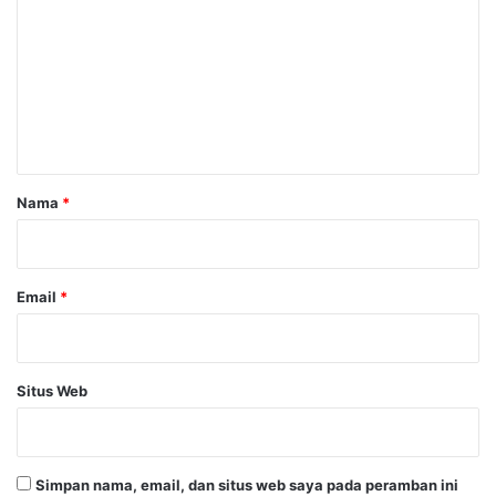
m
e
n
t
a
r
Nama
*
*
Email
*
Situs Web
Simpan nama, email, dan situs web saya pada peramban ini