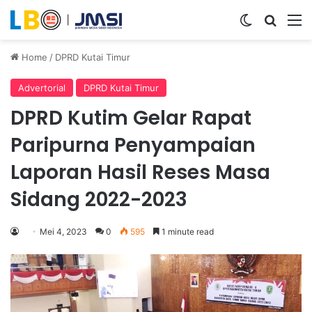
Switch ski
Search
M
Home
/
DPRD Kutai Timur
Advertorial
DPRD Kutai Timur
DPRD Kutim Gelar Rapat
Paripurna Penyampaian
Laporan Hasil Reses Masa
Sidang 2022-2023
Mei 4, 2023
0
595
1 minute read