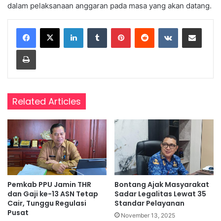
dalam pelaksanaan anggaran pada masa yang akan datang.
LinkedIn
Tumblr
Pinterest
Reddit
VKontakte
Share via Email
Print
Related Articles
Pemkab PPU Jamin THR
Bontang Ajak Masyarakat
dan Gaji ke-13 ASN Tetap
Sadar Legalitas Lewat 35
Cair, Tunggu Regulasi
Standar Pelayanan
Pusat
November 13, 2025