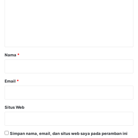
m
e
n
t
a
r
Nama
*
*
Email
*
Situs Web
Simpan nama, email, dan situs web saya pada peramban ini