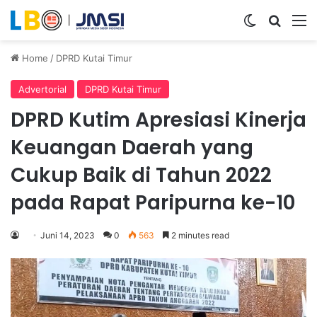
Switch ski
Search
M
Home
/
DPRD Kutai Timur
Advertorial
DPRD Kutai Timur
DPRD Kutim Apresiasi Kinerja
Keuangan Daerah yang
Cukup Baik di Tahun 2022
pada Rapat Paripurna ke-10
Juni 14, 2023
0
563
2 minutes read