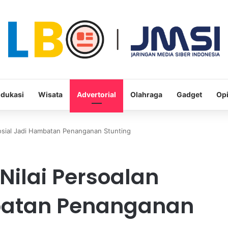
dukasi
Wisata
Advertorial
Olahraga
Gadget
Opi
osial Jadi Hambatan Penanganan Stunting
ilai Persoalan
batan Penanganan