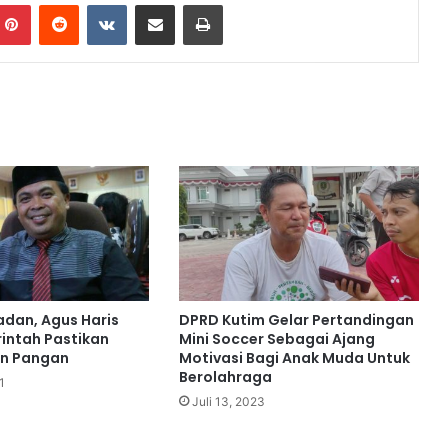
Pinterest
Reddit
VKontakte
Share via Email
Print
d
o
n
e
s
i
a
K
a
l
t
i
m
B
e
dan, Agus Haris
DPRD Kutim Gelar Pertandingan
r
intah Pastikan
Mini Soccer Sebagai Ajang
k
an Pangan
Motivasi Bagi Anak Muda Untuk
u
Berolahraga
1
m
Juli 13, 2023
p
u