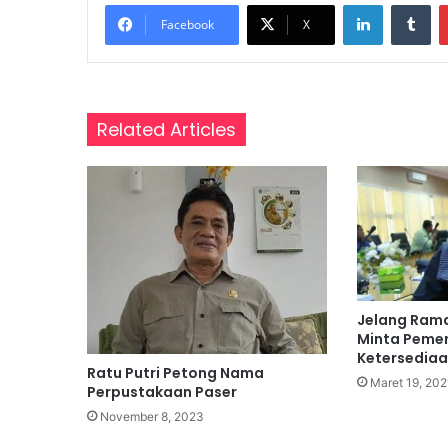
LinkedIn
Tumblr
n
Facebook
X
Related Articles
Jelang Rama
Minta Pemer
Ketersedia
Ratu Putri Petong Nama
Maret 19, 202
Perpustakaan Paser
November 8, 2023