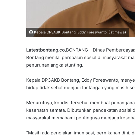
Kepala DP3ABK Bontang, Eddy Foreswanto. (Istimewa)
Y
P
P
Latestbontang.co
,BONTANG – Dinas Pemberdayaa
S
Bontang menilai persoalan sosial di masyarakat m
B
penurunan angka stunting.
B
ra Kaltim Gelar
e
i Dasar, Perkuat
4 minggu ago
k
Kepala DP3AKB Bontang, Eddy Foreswanto, menyebu
 Kader Hadapi
YPPSB Bekali Guru mela
a
hidup tidak sehat menjadi tantangan yang masih ser
Global
Kepramukaan
l
i
Menurutnya, kondisi tersebut membuat penanganan
G
kesehatan semata. Dibutuhkan pendekatan sosial d
u
r
masyarakat memahami pentingnya menjaga kesehata
u
m
“Masih ada penolakan imunisasi, pernikahan dini, d