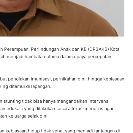
6
0
G
n Perempuan, Perlindungan Anak dan KB (DP3AKB) Kota
u
Juni 21, 2026
asih menjadi hambatan utama dalam upaya percepatan
60 Guru dan Pengelola Pendidika
r
u
Share Edu Indonesia Kaltim
d
Berkumpul di Bontang, Bahas
a
t penolakan imunisasi, pernikahan dini, hingga kebiasaan
lui Bimtek
Program Kerja dan Peningkatan
n
ing ditemui di lapangan.
Mutu
P
e
 stunting tidak bisa hanya mengandalkan intervensi
n
an edukasi yang dilakukan secara terus-menerus agar
g
e
n keluarga sejak dini.
l
o
an kebiasaan hidup tidak sehat yang menjadi tantangan di