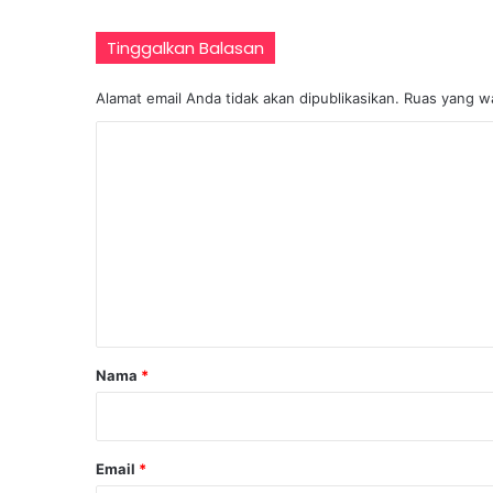
Tinggalkan Balasan
Alamat email Anda tidak akan dipublikasikan.
Ruas yang wa
K
o
m
e
n
t
a
r
Nama
*
*
Email
*