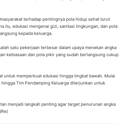
l
a
P
e
asyarakat terhadap pentingnya pola hidup sehat turut
n
itu, edukasi mengenai gizi, sanitasi lingkungan, dan pola
d
langsung kepada keluarga.
i
d
 salah satu pekerjaan terbesar dalam upaya menekan angka
i
gan kebiasaan dan pola pikir yang sudah berlangsung cukup
k
a
n
S
t untuk memperkuat edukasi hingga tingkat bawah. Mulai
h
KB, hingga Tim Pendamping Keluarga diterjunkan untuk
a
r
e
E
utan menjadi langkah penting agar target penurunan angka
d
 (Re)
u
I
n