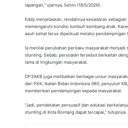
e
lapangan,” ujarnya, Senin (18/5/2026).
l
a
l
Eddy menjelaskan, rendahnya kesadaran sebagian m
u
memengaruhi kondisi tumbuh kembang anak. Karena 
i
asuh sehat terus diperkuat melalui pendampingan 
B
i
Ia menilai perubahan perilaku masyarakat menjadi
m
stunting. Sebab, persoalan tersebut berkaitan den
t
e
lama di lingkungan masyarakat.
k
K
DP3AKB juga melibatkan berbagai unsur masyaraka
e
dari PKK, Ikatan Bidan Indonesia (IBI), penyuluh 
p
memberikan pendampingan kepada masyarakat.
r
a
m
“Jadi, pendekatan persuasif dan edukasi berkelanj
u
stunting di Kota Bontang dapat tercapai,” tutupnya.
k
a
a