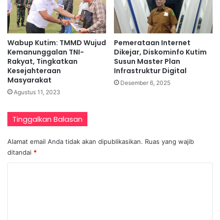
Wabup Kutim: TMMD Wujud
Pemerataan Internet
Kemanunggalan TNI-
Dikejar, Diskominfo Kutim
Rakyat, Tingkatkan
Susun Master Plan
Kesejahteraan
Infrastruktur Digital
Masyarakat
Desember 6, 2025
Agustus 11, 2023
Tinggalkan Balasan
Alamat email Anda tidak akan dipublikasikan.
Ruas yang wajib
ditandai
*
K
o
m
e