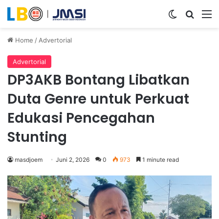
Switch ski
Search
M
Home
/
Advertorial
Advertorial
DP3AKB Bontang Libatkan
Duta Genre untuk Perkuat
Edukasi Pencegahan
Stunting
masdjoem
Juni 2, 2026
0
973
1 minute read