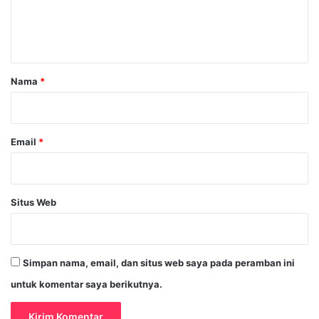
n
t
a
r
Nama
*
*
Email
*
Situs Web
Simpan nama, email, dan situs web saya pada peramban ini
untuk komentar saya berikutnya.