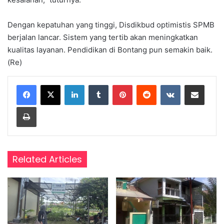
Dengan kepatuhan yang tinggi, Disdikbud optimistis SPMB
berjalan lancar. Sistem yang tertib akan meningkatkan
kualitas layanan. Pendidikan di Bontang pun semakin baik.
(Re)
LinkedIn
Tumblr
Pinterest
Reddit
VKontakte
Share via Email
Print
Related Articles