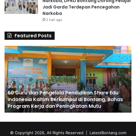
Narkoba, DPRD Bontang Dorong Pelajar
Jadi Garda Terdepan Pencegahan
Narkoba
2 hari ago
Featured Posts
6
S
0
D
G
A
u
l
r
H
u
u
d
Juni 21, 2026
s
60 Guru dan Pengelola Pendidikan Share Edu
a
n
Indonesia Kaltim Berkumpul di Bontang, Bahas
n
a
Program Kerja dan Peningkatan Mutu
P
C
e
e
n
t
g
a
e
k
© Copyright 2026, All Rights Reserved |
LatestBontang.com