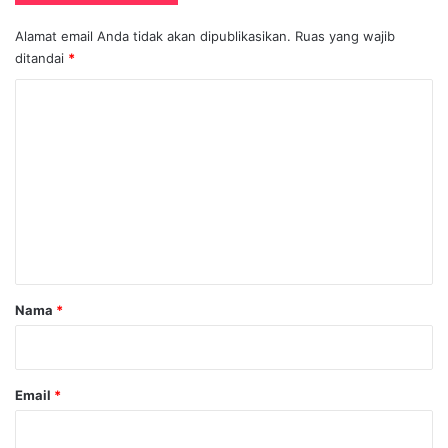
Alamat email Anda tidak akan dipublikasikan.
Ruas yang wajib
ditandai
*
K
o
m
e
n
t
a
r
Nama
*
*
Email
*