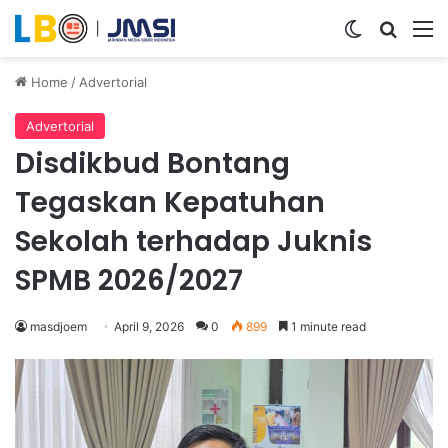
Switch ski
Search
M
Home
/
Advertorial
Advertorial
Disdikbud Bontang
Tegaskan Kepatuhan
Sekolah terhadap Juknis
SPMB 2026/2027
masdjoem
April 9, 2026
0
899
1 minute read