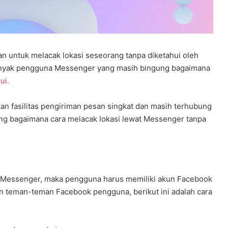
n untuk melacak lokasi seseorang tanpa diketahui oleh
 banyak pengguna Messenger yang masih bingung bagaimana
ui.
6
0
G
n fasilitas pengiriman pesan singkat dan masih terhubung
u
Juni 21, 2026
ang bagaimana cara melacak lokasi lewat Messenger tanpa
60 Guru dan Pengelola Pendidika
r
u
Share Edu Indonesia Kaltim
d
Berkumpul di Bontang, Bahas
a
lui Bimtek
Program Kerja dan Peningkatan
n
Mutu
P
n Messenger, maka pengguna harus memiliki akun Facebook
e
n teman-teman Facebook pengguna, berikut ini adalah cara
n
g
e