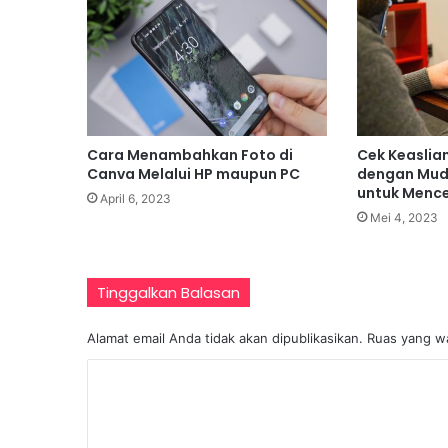
Cara Menambahkan Foto di
Cek Keaslia
Canva Melalui HP maupun PC
dengan Mud
untuk Menc
April 6, 2023
Mei 4, 2023
Tinggalkan Balasan
Alamat email Anda tidak akan dipublikasikan.
Ruas yang wa
K
o
m