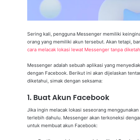
Sering kali, pengguna Messenger memiliki keingina
orang yang memiliki akun tersebut. Akan tetapi,
cara melacak lokasi lewat Messenger tanpa diketah
Y
P
P
Messenger adalah sebuah aplikasi yang menyediaka
S
dengan Facebook. Berikut ini akan dijelaskan tent
B
diketahui, simak dengan seksama:
B
ra Kaltim Gelar
e
i Dasar, Perkuat
4 minggu ago
1. Buat Akun Facebook
k
 Kader Hadapi
YPPSB Bekali Guru mela
a
Global
Kepramukaan
l
Jika ingin melacak lokasi seseorang menggunaka
i
terlebih dahulu. Messenger akan terkoneksi denga
G
untuk membuat akun Facebook:
u
r