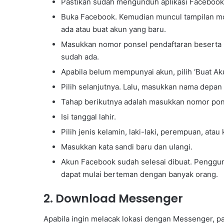
Pastikan sudah mengunduh aplikasi Facebook
u
m
Buka Facebook. Kemudian muncul tampilan m
e
ada atau buat akun yang baru.
l
Masukkan nomor ponsel pendaftaran beserta k
a
l
sudah ada.
u
Apabila belum mempunyai akun, pilih ‘Buat Ak
i
Pilih selanjutnya. Lalu, masukkan nama depan
B
i
Tahap berikutnya adalah masukkan nomor pon
m
Isi tanggal lahir.
t
e
Pilih jenis kelamin, laki-laki, perempuan, atau
k
Masukkan kata sandi baru dan ulangi.
K
e
Akun Facebook sudah selesai dibuat. Penggun
p
dapat mulai berteman dengan banyak orang.
r
a
2. Download Messenger
m
u
Apabila ingin melacak lokasi dengan Messenger, pa
k