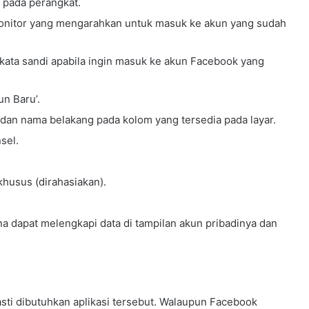
 pada perangkat.
l
o
onitor yang mengarahkan untuk masuk ke akun yang sudah
l
a
ata sandi apabila ingin masuk ke akun Facebook yang
P
e
n
un Baru’.
d
 dan nama belakang pada kolom yang tersedia pada layar.
i
d
sel.
i
k
a
 khusus (dirahasiakan).
n
S
h
a dapat melengkapi data di tampilan akun pribadinya dan
a
r
e
E
d
sti dibutuhkan aplikasi tersebut. Walaupun Facebook
u