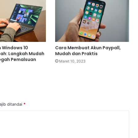
n
M
u
t
u
n Windows 10
Cara Membuat Akun Paypall,
ah: Langkah Mudah
Mudah dan Praktis
egah Pemalsuan
Maret 10, 2023
jib ditandai
*