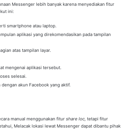
unaan Messenger lebih banyak karena menyediakan fitur
I
ut ini:
n
d
o
rti smartphone atau laptop.
n
umpulan aplikasi yang direkomendasikan pada tampilan
e
s
i
gian atas tampilan layar.
a
K
a
at mengenai aplikasi tersebut.
l
oses selesai.
t
 dengan akun Facebook yang aktif.
i
m
B
e
r
k
secara manual menggunakan fitur
share loc,
tetapi fitur
u
iketahui, Melacak lokasi lewat Messenger dapat dibantu pihak
m