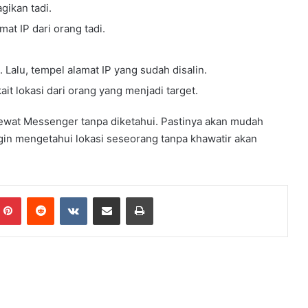
g
gikan tadi.
r
at IP dari orang tadi.
a
m
K
Lalu, tempel alamat IP yang sudah disalin.
e
ait lokasi dari orang yang menjadi target.
r
j
a
i lewat Messenger tanpa diketahui. Pastinya akan mudah
d
gin mengetahui lokasi seseorang tanpa khawatir akan
a
n
P
e
Pinterest
Reddit
VKontakte
Share via Email
Print
n
i
n
g
k
a
t
a