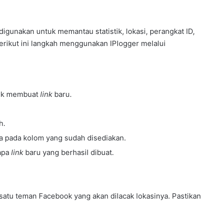
p
u
l
igunakan untuk memantau statistik, lokasi, perangkat ID,
d
Berikut ini langkah menggunakan IPlogger melalui
i
B
o
n
t
tuk membuat
link
baru.
a
n
g
h.
,
a pada kolom yang sudah disediakan.
B
a
apa
link
baru yang berhasil dibuat.
h
a
s
P
 satu teman Facebook yang akan dilacak lokasinya. Pastikan
r
o