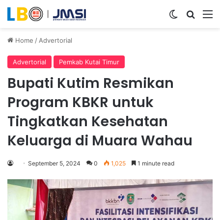
Switch ski
Search
M
Home
/
Advertorial
Advertorial
Pemkab Kutai Timur
Bupati Kutim Resmikan
Program KBKR untuk
Tingkatkan Kesehatan
Keluarga di Muara Wahau
September 5, 2024
0
1,025
1 minute read