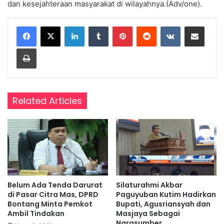
dan kesejahteraan masyarakat di wilayahnya.(Adv/one).
LinkedIn
Tumblr
Pinterest
Reddit
VKontakte
Share via Email
Print
Related Articles
Belum Ada Tenda Darurat
Silaturahmi Akbar
di Pasar Citra Mas, DPRD
Paguyuban Kutim Hadirkan
Bontang Minta Pemkot
Bupati, Agusriansyah dan
Ambil Tindakan
Masjaya Sebagai
Narasumber