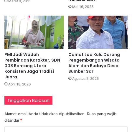
Maret 9, 2021
Mei 16, 2023
PMI Jadi Wadah
Camat Loa Kulu Dorong
Pembinaan Karakter, SDN
Pengembangan Wisata
008 Bontang Utara
Alam dan Budaya Desa
Konsisten Jaga Tradisi
Sumber Sari
Juara
Agustus 5, 2025
April 18, 2026
Tinggalkan Balasan
Alamat email Anda tidak akan dipublikasikan.
Ruas yang wajib
ditandai
*
K