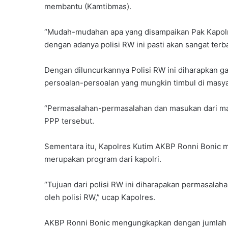
l
membantu (Kamtibmas).
t
i
“Mudah-mudahan apa yang disampaikan Pak Kapolres
m
dengan adanya polisi RW ini pasti akan sangat terba
G
e
l
Dengan diluncurkannya Polisi RW ini diharapkan g
a
persoalan-persoalan yang mungkin timbul di masya
r
I
“Permasalahan-permasalahan dan masukan dari masy
d
PPP tersebut.
e
o
l
Sementara itu, Kapolres Kutim AKBP Ronni Bonic m
o
merupakan program dari kapolri.
g
i
“Tujuan dari polisi RW ini diharapakan permasalaha
s
a
oleh polisi RW,” ucap Kapolres.
s
i
AKBP Ronni Bonic mengungkapkan dengan jumlah 1
D