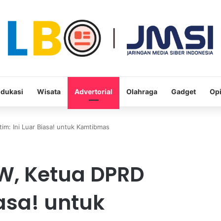
dukasi
Wisata
Advertorial
Olahraga
Gadget
Opi
tim: Ini Luar Biasa! untuk Kamtibmas
RW, Ketua DPRD
iasa! untuk