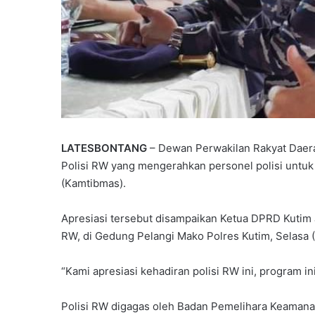
P
a
r
LATESBONTANG
– Dewan Perwakilan Rakyat Daera
t
Polisi RW yang mengerahkan personel polisi untu
a
Juni 7, 2026
(Kamtibmas).
i
Partai Gelora Kaltim G
G
Ideologisasi Dasar, Pe
e
Apresiasi tersebut disampaikan Ketua DPRD Kutim J
Pemahaman Kader Ha
l
RW, di Gedung Pelangi Mako Polres Kutim, Selasa 
Tantangan Global
o
r
“Kami apresiasi kehadiran polisi RW ini, program in
a
K
a
Polisi RW digagas oleh Badan Pemelihara Keamanan 