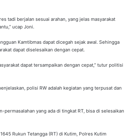
u
m
e
 tadi berjalan sesuai arahan, yang jelas masyarakat
l
ntu,” ucap Joni.
a
l
u
angguan Kamtibmas dapat dicegah sejak awal. Sehingga
i
rakat dapat diselesaikan dengan cepat.
B
i
arakat dapat tersampaikan dengan cepat,” tutur politisi
m
t
e
k
enjelaskan, polisi RW adalah kegiatan yang terpusat dan
K
e
p
n-permasalahan yang ada di tingkat RT, bisa di selesaikan
r
a
m
u
645 Rukun Tetangga (RT) di Kutim, Polres Kutim
k