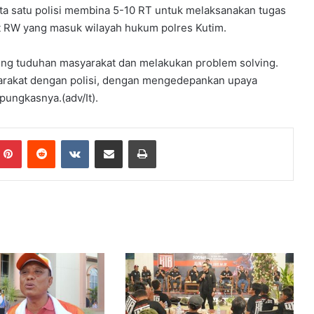
ta satu polisi membina 5-10 RT untuk melaksanakan tugas
a
t RW yang masuk wilayah hukum polres Kutim.
a
n
ung tuduhan masyarakat dan melakukan problem solving.
rakat dengan polisi, dengan mengedepankan upaya
pungkasnya.(adv/It).
Pinterest
Reddit
VKontakte
Share via Email
Print