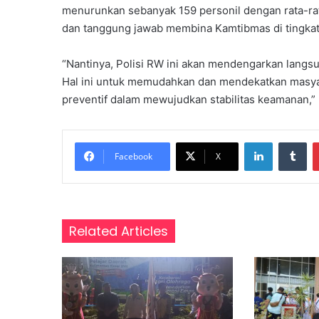
menurunkan sebanyak 159 personil dengan rata-ra
a
dan tanggung jawab membina Kamtibmas di tingka
s
a
r
“Nantinya, Polisi RW ini akan mendengarkan langs
,
Hal ini untuk memudahkan dan mendekatkan masya
P
preventif dalam mewujudkan stabilitas keamanan,” 
e
r
k
LinkedIn
Tumblr
u
Facebook
X
a
t
P
e
m
Related Articles
a
h
a
m
a
n