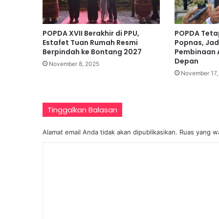
K
a
d
POPDA XVII Berakhir di PPU,
POPDA Tetap
e
Estafet Tuan Rumah Resmi
Popnas, Jad
r
Berpindah ke Bontang 2027
Pembinaan A
H
Depan
November 8, 2025
a
November 17,
d
a
p
Tinggalkan Balasan
i
T
a
Alamat email Anda tidak akan dipublikasikan.
Ruas yang wa
n
K
t
a
o
n
m
g
a
e
n
n
G