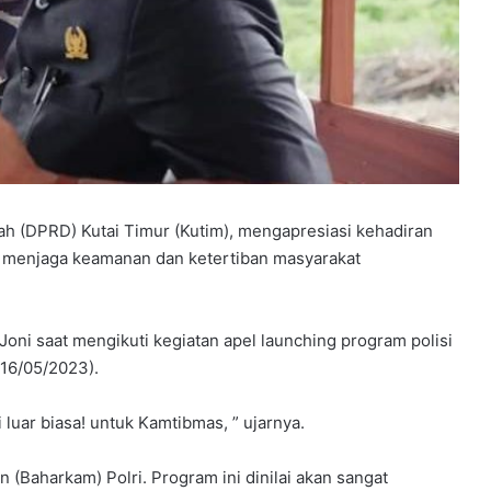
Y
P
P
h (DPRD) Kutai Timur (Kutim), mengapresiasi kehadiran
S
k menjaga keamanan dan ketertiban masyarakat
B
B
elar
e
rkuat
4 minggu ago
k
oni saat mengikuti kegiatan apel launching program polisi
dapi
YPPSB Bekali Guru melalui Bimtek
a
(16/05/2023).
Kepramukaan
l
i
i luar biasa! untuk Kamtibmas, ” ujarnya.
G
u
r
(Baharkam) Polri. Program ini dinilai akan sangat