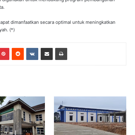
e
ta.
l
a
l
apat dimanfaatkan secara optimal untuk meningkatkan
u
ah. (*)
i
B
i
Pinterest
Reddit
VKontakte
Share via Email
Print
m
t
e
k
K
e
p
r
a
m
u
k
a
a