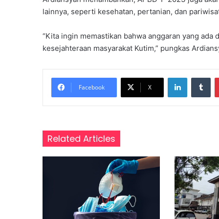
i
lainnya, seperti kesehatan, pertanian, dan pariwisa
m
G
e
“Kita ingin memastikan bahwa anggaran yang ada d
l
kesejahteraan masyarakat Kutim,” pungkas Ardiansy
a
r
I
LinkedIn
Tumblr
d
Facebook
X
e
o
l
o
g
Related Articles
i
s
a
s
i
D
a
s