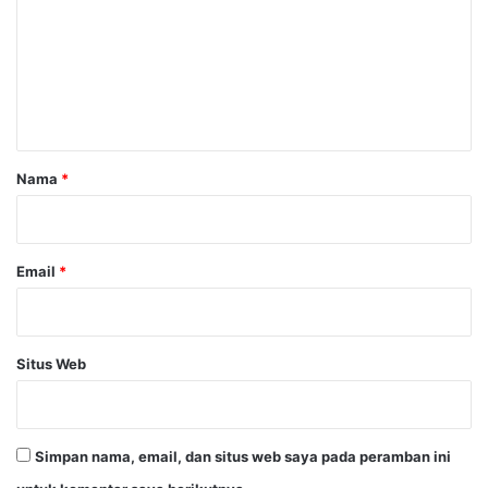
m
e
n
t
a
r
Nama
*
*
Email
*
Situs Web
Simpan nama, email, dan situs web saya pada peramban ini