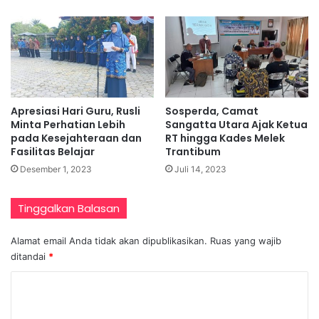
Apresiasi Hari Guru, Rusli
Sosperda, Camat
Minta Perhatian Lebih
Sangatta Utara Ajak Ketua
pada Kesejahteraan dan
RT hingga Kades Melek
Fasilitas Belajar
Trantibum
Desember 1, 2023
Juli 14, 2023
Tinggalkan Balasan
Alamat email Anda tidak akan dipublikasikan.
Ruas yang wajib
ditandai
*
K
o