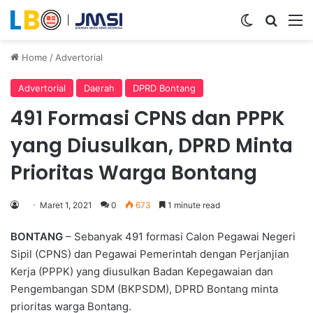
Switch skin
Search
M
Home
/
Advertorial
Advertorial
Daerah
DPRD Bontang
491 Formasi CPNS dan PPPK
yang Diusulkan, DPRD Minta
Prioritas Warga Bontang
Maret 1, 2021
0
673
1 minute read
BONTANG
– Sebanyak 491 formasi Calon Pegawai Negeri
Sipil (CPNS) dan Pegawai Pemerintah dengan Perjanjian
Kerja (PPPK) yang diusulkan Badan Kepegawaian dan
Pengembangan SDM (BKPSDM), DPRD Bontang minta
prioritas warga Bontang.