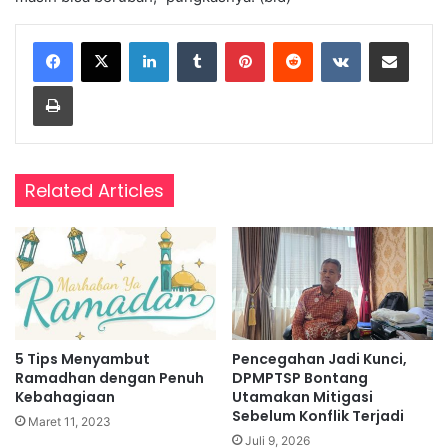
LinkedIn
Tumblr
Pinterest
Reddit
VKontakte
Share via Email
Print
Related Articles
5 Tips Menyambut
Pencegahan Jadi Kunci,
Ramadhan dengan Penuh
DPMPTSP Bontang
Kebahagiaan
Utamakan Mitigasi
Sebelum Konflik Terjadi
Maret 11, 2023
Juli 9, 2026