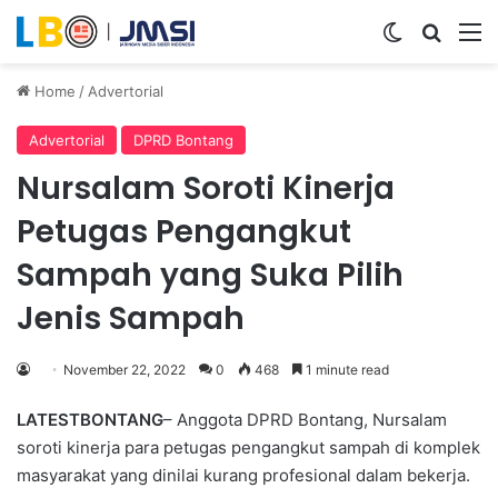
Switch ski
Search
M
Home
/
Advertorial
Advertorial
DPRD Bontang
Nursalam Soroti Kinerja
Petugas Pengangkut
Sampah yang Suka Pilih
Jenis Sampah
November 22, 2022
0
468
1 minute read
LATESTBONTANG
– Anggota DPRD Bontang, Nursalam
soroti kinerja para petugas pengangkut sampah di komplek
masyarakat yang dinilai kurang profesional dalam bekerja.