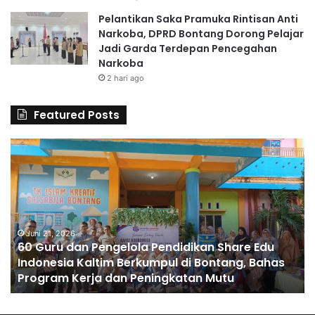
Pelantikan Saka Pramuka Rintisan Anti
Narkoba, DPRD Bontang Dorong Pelajar
Jadi Garda Terdepan Pencegahan
Narkoba
2 hari ago
Featured Posts
6
S
0
D
G
A
u
l
r
H
u
u
d
Juni 21, 2026
s
60 Guru dan Pengelola Pendidikan Share Edu
a
n
Indonesia Kaltim Berkumpul di Bontang, Bahas
n
a
Program Kerja dan Peningkatan Mutu
P
C
e
e
n
t