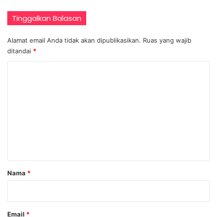
Tinggalkan Balasan
Alamat email Anda tidak akan dipublikasikan.
Ruas yang wajib
ditandai
*
K
o
m
e
n
t
a
r
Nama
*
*
Email
*