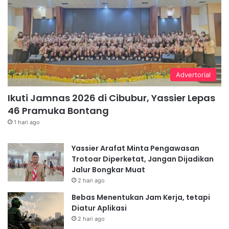
e
t
t
l
a
u
u
a
k
a
n
a
n
A
n
g
n
K
P
g
a
Advertorial
e
k
r
d
u
a
Ikuti Jamnas 2026 di Cibubur, Yassier Lepas
a
t
k
g
46 Pramuka Bontang
a
t
a
1 hari ago
n
e
n
I
r
g
n
Yassier Arafat Minta Pengawasan
P
M
d
Trotoar Diperketat, Jangan Dijadikan
r
u
u
Jalur Bongkar Muat
a
s
s
m
2 hari ago
i
t
u
m
Bebas Menentukan Jam Kerja, tetapi
r
k
a
Diatur Aplikasi
i
a
n
2 hari ago
R