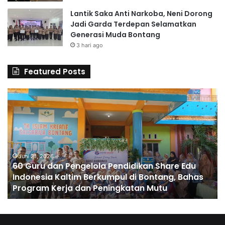
a
Lantik Saka Anti Narkoba, Neni Dorong
u
Jadi Garda Terdepan Selamatkan
p
Generasi Muda Bontang
P
3 hari ago
e
n
Featured Posts
g
h
a
6
S
s
0
D
i
G
A
l
u
l
a
r
H
n
u
u
d
Juni 21, 2026
s
60 Guru dan Pengelola Pendidikan Share Edu
a
n
Indonesia Kaltim Berkumpul di Bontang, Bahas
n
a
Program Kerja dan Peningkatan Mutu
P
C
e
e
n
t
g
a