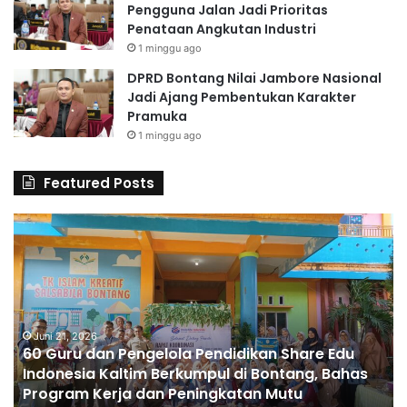
Pengguna Jalan Jadi Prioritas
Penataan Angkutan Industri
1 minggu ago
DPRD Bontang Nilai Jambore Nasional
Jadi Ajang Pembentukan Karakter
Pramuka
1 minggu ago
Featured Posts
6
S
0
D
G
A
u
l
r
H
u
u
d
Juni 21, 2026
s
60 Guru dan Pengelola Pendidikan Share Edu
a
n
Indonesia Kaltim Berkumpul di Bontang, Bahas
n
a
Program Kerja dan Peningkatan Mutu
P
C