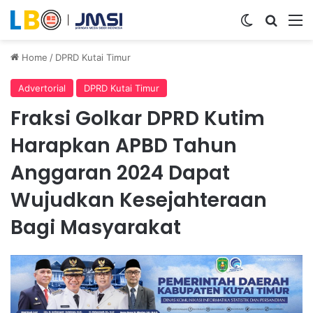
Switch ski
Search
M
Home
/
DPRD Kutai Timur
Advertorial
DPRD Kutai Timur
Fraksi Golkar DPRD Kutim
Harapkan APBD Tahun
Anggaran 2024 Dapat
Wujudkan Kesejahteraan
Bagi Masyarakat