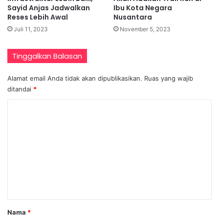
Sayid Anjas Jadwalkan
Ibu Kota Negara
Reses Lebih Awal
Nusantara
Juli 11, 2023
November 5, 2023
Tinggalkan Balasan
Alamat email Anda tidak akan dipublikasikan.
Ruas yang wajib
ditandai
*
K
o
m
e
n
t
a
r
Nama
*