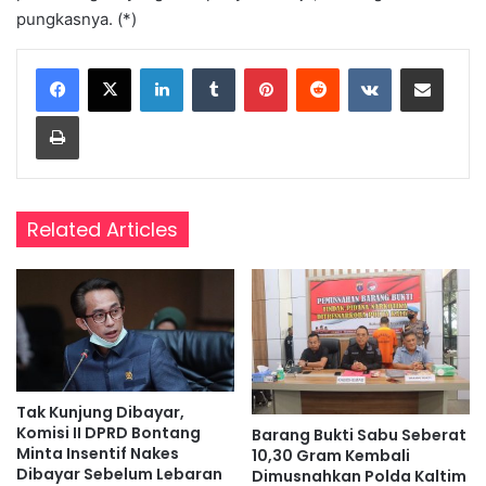
pungkasnya. (*)
LinkedIn
Tumblr
Pinterest
Reddit
VKontakte
Share via Email
Print
Related Articles
Tak Kunjung Dibayar,
Komisi II DPRD Bontang
Barang Bukti Sabu Seberat
Minta Insentif Nakes
10,30 Gram Kembali
Dibayar Sebelum Lebaran
Dimusnahkan Polda Kaltim