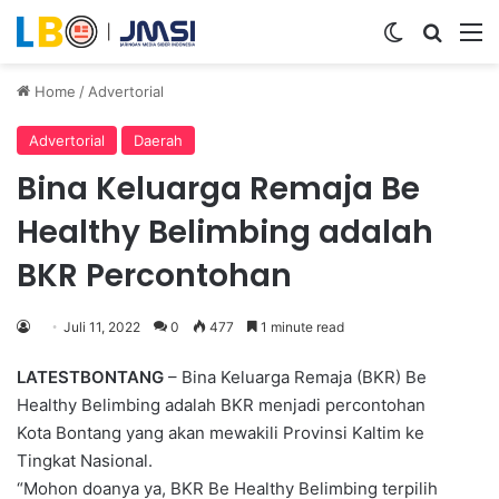
Switch ski
Search
M
Home
/
Advertorial
Advertorial
Daerah
Bina Keluarga Remaja Be
Healthy Belimbing adalah
BKR Percontohan
Juli 11, 2022
0
477
1 minute read
LATESTBONTANG
– Bina Keluarga Remaja (BKR) Be
Healthy Belimbing adalah BKR menjadi percontohan
Kota Bontang yang akan mewakili Provinsi Kaltim ke
Tingkat Nasional.
“Mohon doanya ya, BKR Be Healthy Belimbing terpilih