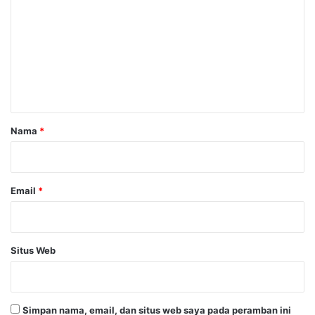
o
m
e
n
t
a
r
Nama
*
*
Email
*
Situs Web
Simpan nama, email, dan situs web saya pada peramban ini