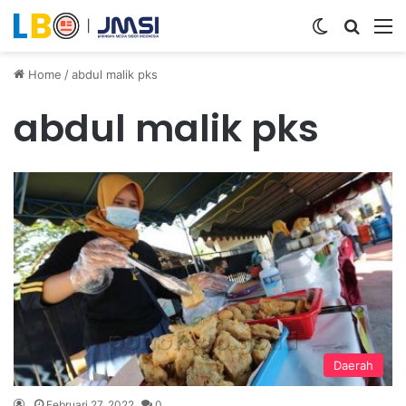
Switch ski
Search
M
Home
/
abdul malik pks
abdul malik pks
Daerah
Februari 27, 2022
0