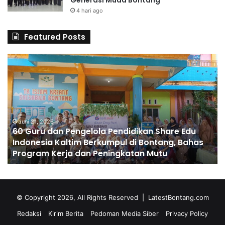
Generasi Muda Bontang
4 hari ago
Featured Posts
6
S
0
D
G
A
u
l
r
H
u
u
d
Juni 21, 2026
s
60 Guru dan Pengelola Pendidikan Share Edu
a
n
Indonesia Kaltim Berkumpul di Bontang, Bahas
n
a
Program Kerja dan Peningkatan Mutu
P
C
e
e
n
t
g
a
e
k
© Copyright 2026, All Rights Reserved |
LatestBontang.com
l
A
Redaksi
Kirim Berita
Pedoman Media Siber
Privacy Policy
o
n