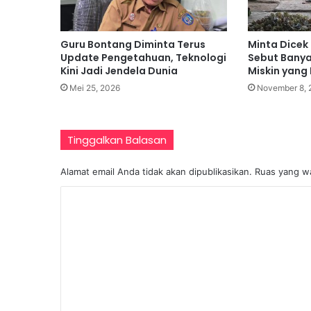
a
n
K
Guru Bontang Diminta Terus
Minta Dicek
a
Update Pengetahuan, Teknologi
Sebut Bany
d
Kini Jadi Jendela Dunia
Miskin yang 
e
Mei 25, 2026
November 8, 
r
H
a
d
Tinggalkan Balasan
a
p
Alamat email Anda tidak akan dipublikasikan.
Ruas yang wa
i
T
K
a
o
n
t
m
a
e
n
g
n
a
t
n