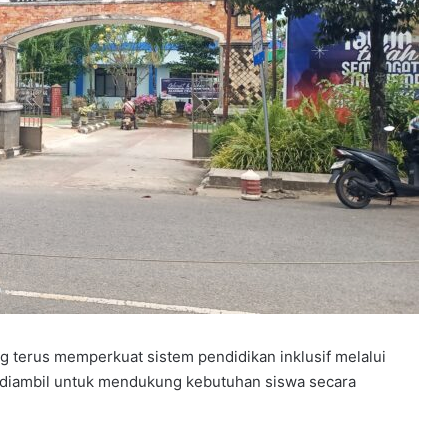
Y
P
P
S
B
B
elar
e
rkuat
4 minggu ago
k
dapi
YPPSB Bekali Guru melalui Bimtek
g terus memperkuat sistem pendidikan inklusif melalui
a
Kepramukaan
 diambil untuk mendukung kebutuhan siswa secara
l
i
G
u