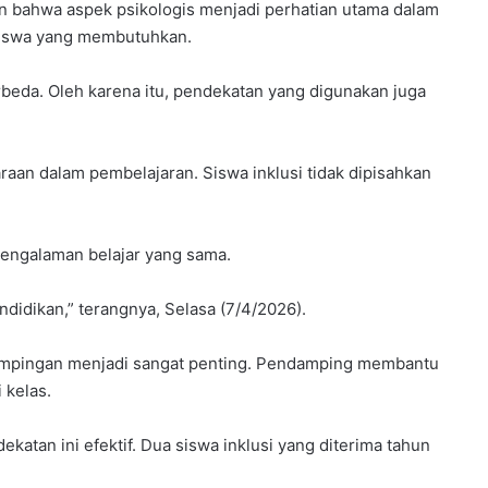
n bahwa aspek psikologis menjadi perhatian utama dalam
r
 siswa yang membutuhkan.
u
m
e
erbeda. Oleh karena itu, pendekatan yang digunakan juga
l
a
l
aan dalam pembelajaran. Siswa inklusi tidak dipisahkan
u
i
B
i
pengalaman belajar yang sama.
m
t
ndidikan,” terangnya, Selasa (7/4/2026).
e
k
dampingan menjadi sangat penting. Pendamping membantu
K
e
 kelas.
p
r
an ini efektif. Dua siswa inklusi yang diterima tahun
a
m