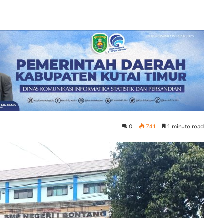
0
741
1 minute read