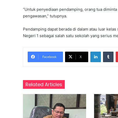
i
D
“Untuk penyediaan pendamping, orang tua diminta b
a
pengawasan,” tutupnya.
s
a
Pendamping dapat berada di dalam atau luar kelas
r
Negeri 1 sebagai salah satu sekolah yang serius me
,
P
e
LinkedIn
Tumblr
r
Facebook
X
k
u
a
t
P
Related Articles
e
m
a
h
a
m