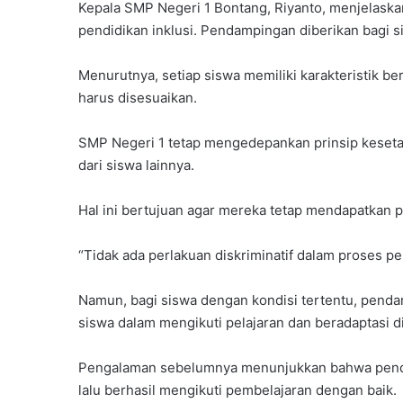
Kepala SMP Negeri 1 Bontang, Riyanto, menjelaska
a
pendidikan inklusi. Pendampingan diberikan bagi
l
t
i
Menurutnya, setiap siswa memiliki karakteristik b
m
harus disesuaikan.
G
e
SMP Negeri 1 tetap mengedepankan prinsip kesetar
l
dari siswa lainnya.
a
r
I
Hal ini bertujuan agar mereka tetap mendapatkan 
d
e
“Tidak ada perlakuan diskriminatif dalam proses pe
o
l
Namun, bagi siswa dengan kondisi tertentu, pen
o
g
siswa dalam mengikuti pelajaran dan beradaptasi di
i
s
Pengalaman sebelumnya menunjukkan bahwa pendekat
a
lalu berhasil mengikuti pembelajaran dengan baik.
s