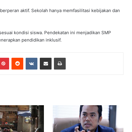
u
k
erperan aktif. Sekolah hanya memfasilitasi kebijakan dan
a
a
n
 sesuai kondisi siswa. Pendekatan ini menjadikan SMP
nerapkan pendidikan inklusif.
Pinterest
Reddit
VKontakte
Share via Email
Print