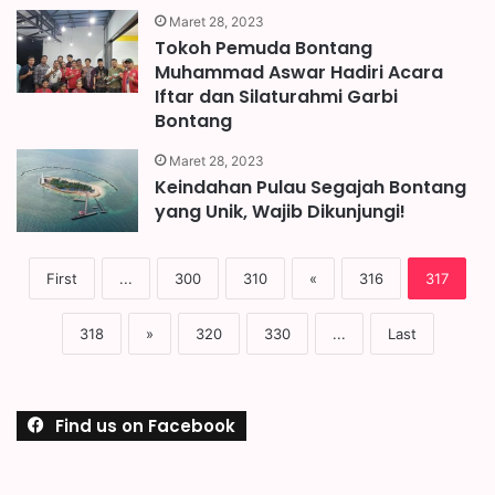
Maret 28, 2023
Tokoh Pemuda Bontang
Muhammad Aswar Hadiri Acara
Iftar dan Silaturahmi Garbi
Bontang
Maret 28, 2023
Keindahan Pulau Segajah Bontang
yang Unik, Wajib Dikunjungi!
First
...
300
310
«
316
317
318
»
320
330
...
Last
Find us on Facebook