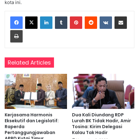
kota ini.
LinkedIn
Tumblr
Pinterest
Reddit
VKontakte
Share via Email
Print
Related Articles
Kerjasama Harmonis
Dua Kali Diundang RDP
Eksekutif dan Legislatif:
Lurah BK Tidak Hadir, Amir
Raperda
Tosina: Kirim Delegasi
Pertanggungjawaban
Kalau Tak Hadir
APBD Kutai Timur