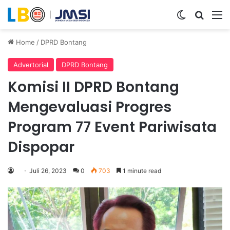
Switch ski
Search
M
Home
/
DPRD Bontang
Advertorial
DPRD Bontang
Komisi II DPRD Bontang
Mengevaluasi Progres
Program 77 Event Pariwisata
Dispopar
Juli 26, 2023
0
703
1 minute read