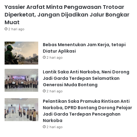
Yassier Arafat Minta Pengawasan Trotoar
Diperketat, Jangan Dijadikan Jalur Bongkar
Muat
2 hari ago
Bebas Menentukan Jam Kerja, tetapi
Diatur Aplikasi
2 hari ago
Lantik Saka Anti Narkoba, Neni Dorong
Jadi Garda Terdepan Selamatkan
Generasi Muda Bontang
2 hari ago
Pelantikan Saka Pramuka Rintisan Anti
Narkoba, DPRD Bontang Dorong Pelajar
Jadi Garda Terdepan Pencegahan
Narkoba
2 hari ago