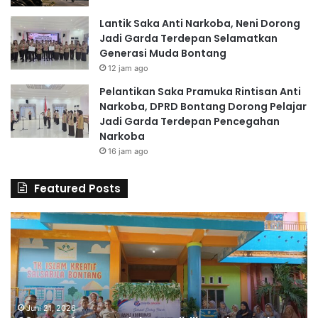
Lantik Saka Anti Narkoba, Neni Dorong
Jadi Garda Terdepan Selamatkan
Generasi Muda Bontang
12 jam ago
Pelantikan Saka Pramuka Rintisan Anti
Narkoba, DPRD Bontang Dorong Pelajar
Jadi Garda Terdepan Pencegahan
Narkoba
16 jam ago
Featured Posts
6
S
0
D
G
A
u
l
r
H
u
u
d
Juni 21, 2026
s