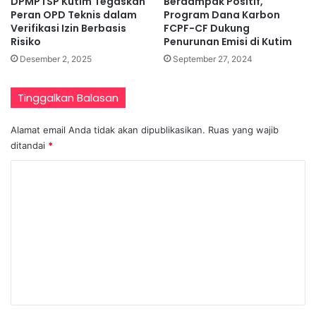
DPMPTSP Kutim Tegaskan
Berdampak Positif,
Peran OPD Teknis dalam
Program Dana Karbon
Verifikasi Izin Berbasis
FCPF-CF Dukung
Risiko
Penurunan Emisi di Kutim
Desember 2, 2025
September 27, 2024
Tinggalkan Balasan
Alamat email Anda tidak akan dipublikasikan.
Ruas yang wajib
ditandai
*
K
o
m
e
n
t
a