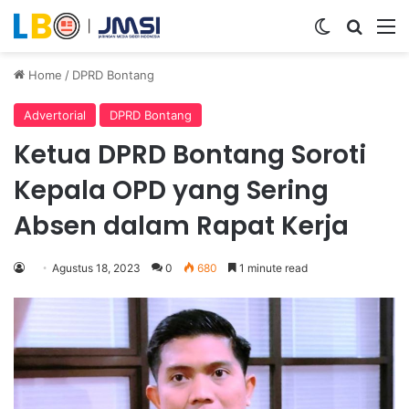
Switch ski
Search
M
Home
/
DPRD Bontang
Advertorial
DPRD Bontang
Ketua DPRD Bontang Soroti
Kepala OPD yang Sering
Absen dalam Rapat Kerja
Agustus 18, 2023
0
680
1 minute read