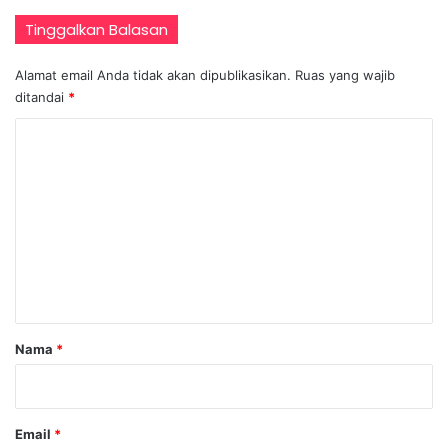
Tinggalkan Balasan
Alamat email Anda tidak akan dipublikasikan.
Ruas yang wajib
ditandai
*
K
o
m
e
n
t
a
r
Nama
*
*
Email
*