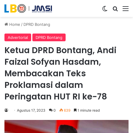
Switch ski
Search
M
Home
/
DPRD Bontang
Advertorial
DPRD Bontang
Ketua DPRD Bontang, Andi
Faizal Sofyan Hasdam,
Membacakan Teks
Proklamasi dalam
Peringatan HUT RI ke-78
Agustus 17, 2023
0
639
1 minute read