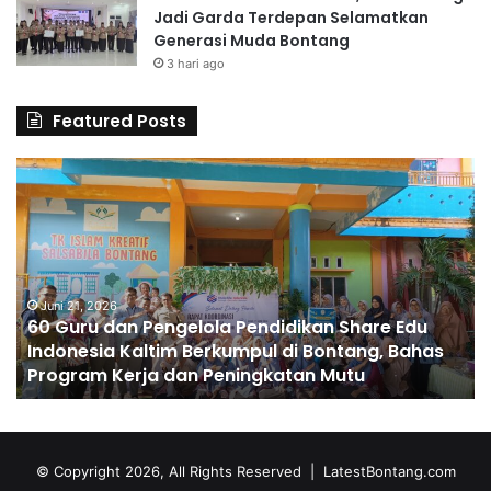
Jadi Garda Terdepan Selamatkan
Generasi Muda Bontang
3 hari ago
Featured Posts
6
S
0
D
G
A
u
l
r
H
u
u
d
Juni 21, 2026
s
60 Guru dan Pengelola Pendidikan Share Edu
a
n
Indonesia Kaltim Berkumpul di Bontang, Bahas
n
a
Program Kerja dan Peningkatan Mutu
P
C
e
e
n
t
g
a
e
k
© Copyright 2026, All Rights Reserved |
LatestBontang.com